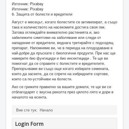
Източник: Pixabay
Източник: Pixabay
6. Защита от болести и вредители
Август е месецът, когато болестите се активизират, а също
така и количеството на насекомите достига своя пик.
Затова оглеждайте внимателно растенията и, ако
забележите симптоми на заболяване или следи от
нападение от вредители, веднага третирайте с подходящ
препарат. Напомняме ви, че в периода на плододаване е
най-добре да пръскате с биологични продукти. При нас ще
намерите био фунгициди и био инсектициди . Те ще ви
помогнат да се справите с болестите и вредителите.
Препоръчваме ви също още когато избирате семената,
които да засеете, да се спрете на хибридните сортове,
които са по-устойчиви на болести.
Ако се грижите правилно за вашите домати, те ще ви се
отблагодарят с вкусна реколта през цялото лято и дори в
началото на есента.
Вие сте тук:
Начало
Login Form