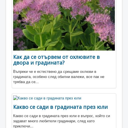
Разсадници
Магазини
Как да се отървем от охлювите в
двора и градината?
Въпреки че е естествено да срещаме охлюви в
градината, особено след обилни валежи, все пак не
трябва да се...
Какво се сади в градината през юли
Какво се сади в градината през юли е въпрос, който си
задават много любители градинари, след като
приключи...