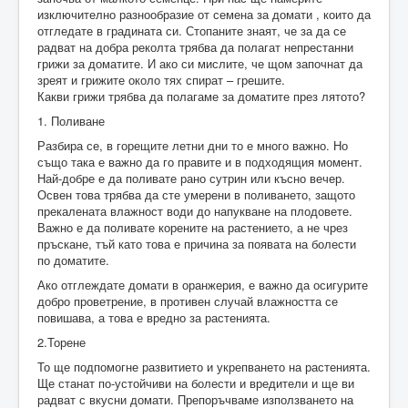
изключително разнообразие от семена за домати , които да
отгледате в градината си. Стопаните знаят, че за да се
радват на добра реколта трябва да полагат непрестанни
грижи за доматите. И ако си мислите, че щом започнат да
зреят и грижите около тях спират – грешите.
Какви грижи трябва да полагаме за доматите през лятото?
1. Поливане
Разбира се, в горещите летни дни то е много важно. Но
също така е важно да го правите и в подходящия момент.
Най-добре е да поливате рано сутрин или късно вечер.
Освен това трябва да сте умерени в поливането, защото
прекалената влажност води до напукване на плодовете.
Важно е да поливате корените на растението, а не чрез
пръскане, тъй като това е причина за появата на болести
по доматите.
Ако отглеждате домати в оранжерия, е важно да осигурите
добро проветрение, в противен случай влажността се
повишава, а това е вредно за растенията.
2.Торене
То ще подпомогне развитието и укрепването на растенията.
Ще станат по-устойчиви на болести и вредители и ще ви
радват с вкусни домати. Препоръчваме използването на