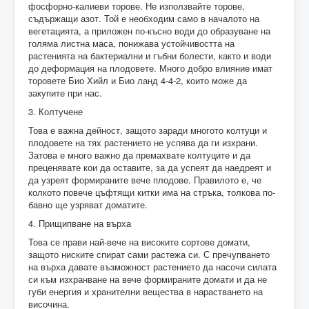
фосфорно-калиеви торове. Не използвайте торове,
съдържащи азот. Той е необходим само в началото на
вегетацията, а приложен по-късно води до образуване на
голяма листна маса, понижава устойчивостта на
растенията на бактериални и гъбни болести, както и води
до деформация на плодовете. Много добро влияние имат
торовете Био Хийл и Био ланд 4-4-2, които може да
закупите при нас.
3. Колтучене
Това е важна дейност, защото заради многото колтуци и
плодовете на тях растението не успява да ги изхрани.
Затова е много важно да премахвате колтуците и да
преценявате кои да оставите, за да успеят да наедреят и
да узреят формираните вече плодове. Правилото е, че
колкото повече цъфтящи китки има на стръка, толкова по-
бавно ще узряват доматите.
4. Прищипване на върха
Това се прави най-вече на високите сортове домати,
защото ниските спират сами растежа си. С пречупването
на върха давате възможност растението да насочи силата
си към изхранване на вече формираните домати и да не
губи енергия и хранителни вещества в нарастването на
височина.