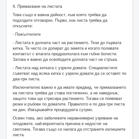
5. Премахване на листата
Това също е важна дейност, към която трябва да
подходите отговорно. Първо, кои листа трябва да
откъснете:
- Пожълтелите
- Листата в долната част на растението. Тези до първата
китка. Те често се допират до земята и когато поливате
контактът с влагата предразполага към гъбни болести.
Затова е важно да освободите долната част на стръка.
- Листата над китката с узрели домати. Специалистите
съветват над всяка китка с узрели домати да се оставят по
два-три листа.
Изключително важно е да имате предвид, че премахването
на листата трябва да става постепенно, а не наведнъж,
защото това ще стресира растението. Тогава се появяват
резки и ръбове по доматите. Правилото е по два-три листа
на ден. Извършвайте процедурата сутрин.
Освен това, ако забележите неравномерно узряване на
плодовете, най-вероятната причина е недостиг на
светлина. Тогава също се налага да отстраните излишните
листа.