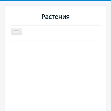
Растения
Превключи
навигация
Начало
Новини
Цъфтящи
Вечнозелени
Едногодишни
Многогодишни
Плодородни
Цитрусови