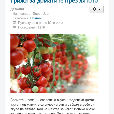
Грижа за доматите през лятото
Детайли
Написана от
Super User
Категория:
Новини
Публикувана на 29 Юни 2023
Посещения: 1219
Ароматен, сочен, невероятно вкусен градински домат,
узрял под жарките слънчеви лъчи и събрал в себе си
вкуса на лятото. Кой не мечтае за него? Всичко обаче
започва от малкото семенце. При нас ще намерите