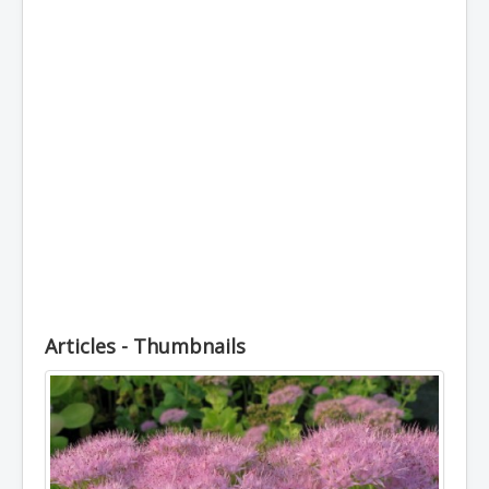
Топлоустойчиви
Студоустойчиви
Луковични
Кореноплодни
Храстовидни
Декоративни
Увивни
Пълзящи
Лечебни
Стайни
Articles - Thumbnails
Външни
Отглеждане
Почви
Препарати