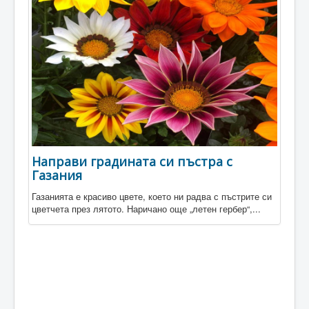
Направи градината си пъстра с
Газания
Газанията е красиво цвете, което ни радва с пъстрите си
цветчета през лятото. Наричано още „летен гербер“,...