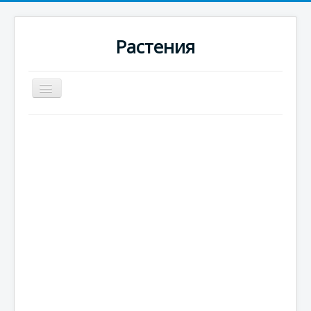
Растения
Превключи
навигация
Начало
Новини
Цъфтящи
Вечнозелени
Едногодишни
Многогодишни
Плодородни
Цитрусови