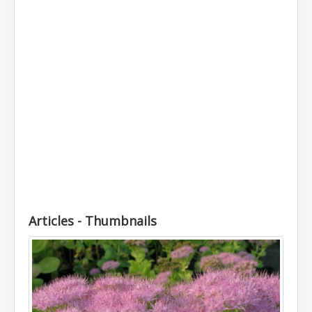
Топлоустойчиви
Студоустойчиви
Луковични
Кореноплодни
Храстовидни
Декоративни
Увивни
Пълзящи
Лечебни
Стайни
Articles - Thumbnails
Външни
Отглеждане
Почви
Препарати