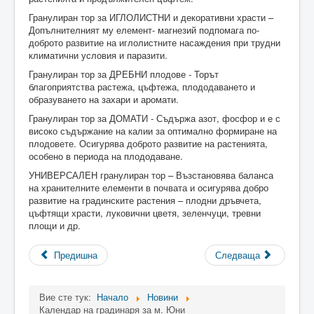
Гранулиран тор за ИГЛОЛИСТНИ и декоративни храсти –
Допълнителният му елемент- магнезий подпомага по-
доброто развитие на иглолистните насаждения при трудни
климатични условия и паразити.
Гранулиран тор за ДРЕБНИ плодове - Торът
благоприятства растежа, цъфтежа, плододаването и
образуването на захари и аромати.
Гранулиран тор за ДОМАТИ - Съдържа азот, фосфор и е с
високо съдържание на калии за оптимално формиране на
плодовете. Осигурява доброто развитие на растенията,
особено в периода на плододаване.
УНИВЕРСАЛЕН гранулиран тор – Възстановява баланса
на хранителните елементи в почвата и осигурява добро
развитие на градинските растения – плодни дръвчета,
цъфтящи храсти, луковични цветя, зеленчуци, тревни
площи и др.
Предишна
Следваща
Вие сте тук:
Начало
Новини
Календар на градинаря за м. Юни