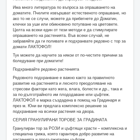
Има много литература по въпроса за опрашването на
доматите. Пчелите извършват естественото опрашване, но
ако то не се случи, можете да прибегнете до Доматин,
клечки за уши или обикновено потупване на цветовете.
Целта на всеки един от тези методи е да стимулирате
опрашването на растенията. Във всеки случай, не
забравяйте да ги поливате и подхранвате редовно с тор за
домати ЛАКТОФОЛ!
Тук можете да научите за някои от по-честите причини за
боледуване при доматите!
Подхранвайте редовно растенията
Редовното подхранване е важно както за правилното
развитие на растенията и лесното преодоляване на
стресови фактори като жега, влага, болести и др., така и
за по-дълготрайното им плододаване или цъфтеж.
ЛАКТОФОЛ е марка създадена в помощ на Градинаря и
през м. Юни ви предлага комплексно решение за
подхранване на всички растения на двора.
СЕРИЯ ГРАНУЛИРАНИ ТОРОВЕ ЗА ГРАДИНАТА
Гранулиран тор за РОЗИ и цъфтящи храсти – комплексна и
специална грижа, която гарантира добро развитие на
растенията и продължителен цъфтеж.