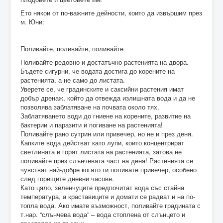
Ето някои от по-важните дейности, които да извършим през
м. Юни:
Поливайте, поливайте, поливайте
Поливайте редовно и достатъчно растенията на двора.
Бъдете сигурни, че водата достига до корените на
растенията, а не само до листата.
Уверете се, че градинските и саксийни растения имат
добър дренаж, който да отвежда излишната вода и да не
позволява заблатяване на почвата около тях.
Заблатяването води до гниене на корените, развитие на
бактерии и паразити и погиване на растенията!
Поливайте рано сутрин или привечер, но не и през деня.
Капките вода действат като лупи, които концентрират
светлината и горят листата на растенията, затова не
поливайте през слънчевата част на деня! Растенията се
чувстват най-добре когато ги поливате привечер, особено
след горещите дневни часове.
Като цяло, зеленчуците предпочитат вода със стайна
температура, а краставиците и домати се радват и на по-
топла вода. Ако имате възможност, поливайте градината с
т.нар. “слънчева вода” – вода стоплена от слънцето и