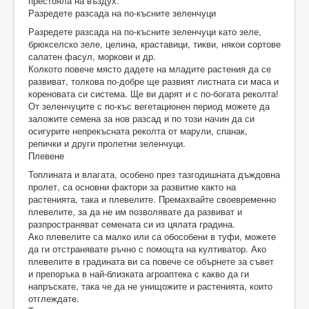
престояла на въздух.
Разредете разсада на по-късните зеленчуци
Разредете разсада на по-късните зеленчуци като зеле,
брюкселско зеле, целина, краставици, тикви, някои сортове
салатен фасул, моркови и др.
Колкото повече място дадете на младите растения да се
развиват, толкова по-добре ще развият листната си маса и
кореновата си система. Ще ви дарят и с по-богата реколта!
От зеленчуците с по-къс вегетационен период можете да
заложите семена за нов разсад и по този начин да си
осигурите непрекъсната реколта от марули, спанак,
репички и други пролетни зеленчуци.
Плевене
Топлината и влагата, особено през тазгодишната дъждовна
пролет, са основни фактори за развитие както на
растенията, така и плевелите. Премахвайте своевременно
плевелите, за да не им позволявате да развиват и
разпространяват семената си из цялата градина.
Ако плевелите са малко или са обособени в туфи, можете
да ги отстранявате ръчно с помощта на култиватор. Ако
плевелите в градината ви са повече се обърнете за съвет
и препоръка в най-близката агроаптека с какво да ги
напръскате, така че да не унищожите и растенията, които
отглеждате.