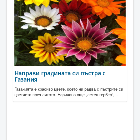
Направи градината си пъстра с
Газания
Газанията е красиво цвете, което ни радва с пъстрите си
цветчета през лятото. Наричано още „летен гербер“,...