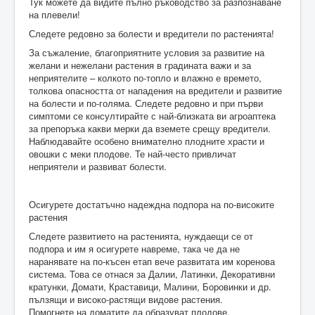
Тук можете да видите пълно ръководство за разпознаване
на плевели!
Следете редовно за болести и вредители по растенията!
За съжаление, благоприятните условия за развитие на
желани и нежелани растения в градината важи и за
неприятелите – колкото по-топло и влажно е времето,
толкова опасността от нападения на вредители и развитие
на болести и по-голяма. Следете редовно и при първи
симптоми се консултирайте с най-близката ви агроаптека
за препоръка какви мерки да вземете срещу вредители.
Наблюдавайте особено внимателно плодните храсти и
овошки с меки плодове. Те най-често привличат
неприятели и развиват болести.
Осигурете достатъчно надеждна подпора на по-високите
растения
Следете развитието на растенията, нуждаещи се от
подпора и им я осигурете навреме, така че да не
наранявате на по-късен етап вече развитата им коренова
система. Това се отнася за Далии, Латинки, Декоративни
кратунки, Домати, Краставици, Малини, Боровинки и др.
пълзящи и високо-растящи видове растения.
Помогнете на доматите да образуват плодове.