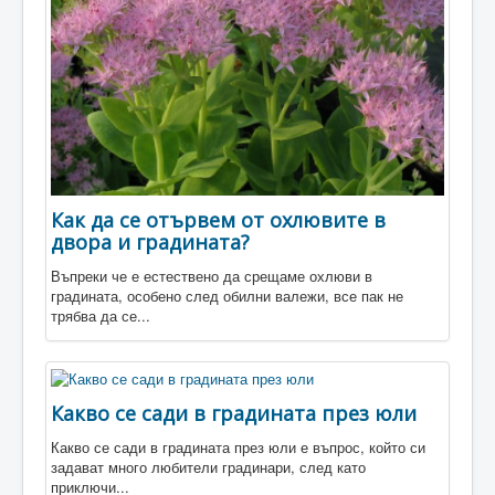
Разсадници
Магазини
Как да се отървем от охлювите в
двора и градината?
Въпреки че е естествено да срещаме охлюви в
градината, особено след обилни валежи, все пак не
трябва да се...
Какво се сади в градината през юли
Какво се сади в градината през юли е въпрос, който си
задават много любители градинари, след като
приключи...