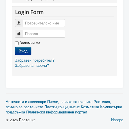
Login Form
Потребителско име
Парола
Запомни ме
Вход
Забравен потребител?
Забравена парола?
Авточасти и аксесоари
Пчели, всичко за пчелите
Растения,
всичко за растенията
Плетки,конци,шиене
Козметика
Компютърна
поддръжка
Планински информационен портал
© 2026 Растения
Нагоре