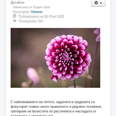
Детайли
Написана от
Super User
Категория:
Новини
Публикувана на 29 Юни 2023
Посещения: 591
С наближаването на лятото, задачите в градината се
фокусират главно около правилното и редовно поливане,
третиране на болестите по растенията и насладата от
плодовете и цветовете им!