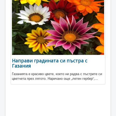
Направи градината си пъстра с
Газания
Газанията е красиво цвете, което ни радва с пъстрите си
цветчета през лятото. Наричано още „летен гербер“,...