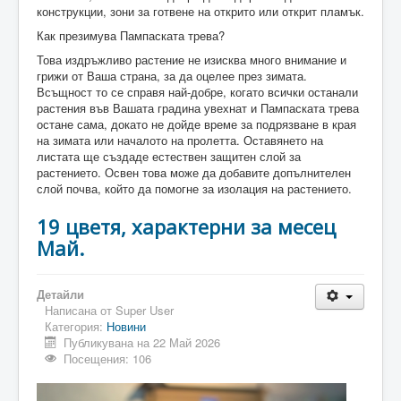
конструкции, зони за готвене на открито или открит пламък.
Как презимува Пампаската трева?
Това издръжливо растение не изисква много внимание и
грижи от Ваша страна, за да оцелее през зимата.
Всъщност то се справя най-добре, когато всички останали
растения във Вашата градина увехнат и Пампаската трева
остане сама, докато не дойде време за подрязване в края
на зимата или началото на пролетта. Оставянето на
листата ще създаде естествен защитен слой за
растението. Освен това може да добавите допълнителен
слой почва, който да помогне за изолация на растението.
19 цветя, характерни за месец
Май.
Детайли
Написана от
Super User
Категория:
Новини
Публикувана на 22 Май 2026
Посещения: 106