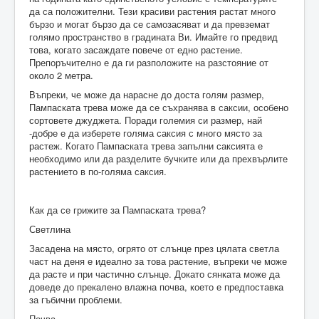
да са положителни. Тези красиви растения растат много
бързо и могат бързо да се самозасяват и да превземат
голямо пространство в градината Ви. Имайте го предвид
това, когато засаждате повече от едно растение.
Препоръчително е да ги разположите на разстояние от
около 2 метра.
Въпреки, че може да нарасне до доста голям размер,
Пампаската трева може да се съхранява в саксии, особено
сортовете джуджета. Поради големия си размер, най
-добре е да изберете голяма саксия с много място за
растеж. Когато Пампаската трева запълни саксията е
необходимо или да разделите бучките или да прехвърлите
растението в по-голяма саксия.
Как да се грижите за Пампаската трева?
Светлина
Засадена на място, огрято от слънце през цялата светла
част на деня е идеално за това растение, въпреки че може
да расте и при частично слънце. Докато сянката може да
доведе до прекалено влажна почва, което е предпоставка
за гъбични проблеми.
Почва