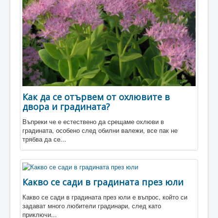
Разсадници
Магазини
Как да се отървем от охлювите в
двора и градината?
Въпреки че е естествено да срещаме охлюви в
градината, особено след обилни валежи, все пак не
трябва да се...
Какво се сади в градината през юли
Какво се сади в градината през юли е въпрос, който си
задават много любители градинари, след като
приключи...