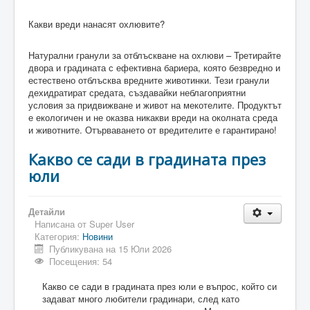
Какви вреди нанасят охлювите?
Натурални гранули за отблъскване на охлюви – Третирайте
двора и градината с ефективна бариера, която безвредно и
естествено отблъсква вредните животинки. Тези гранули
дехидратират средата, създавайки неблагоприятни
условия за придвижване и живот на мекотелите. Продуктът
е екологичен и не оказва никакви вреди на околната среда
и животните. Отърваването от вредителите е гарантирано!
Какво се сади в градината през
юли
Детайли
Написана от
Super User
Категория:
Новини
Публикувана на 15 Юли 2026
Посещения: 54
Какво се сади в градината през юли е въпрос, който си
задават много любители градинари, след като