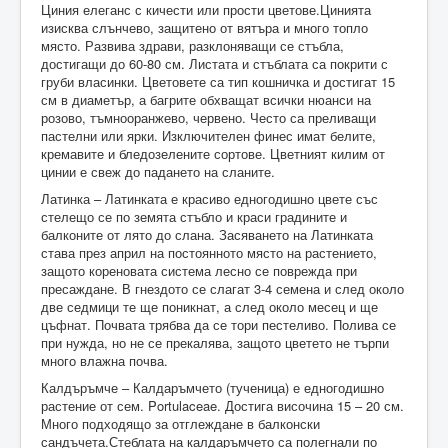
Циния елеганс с кичести или прости цветове.Цинията
изисква слънчево, защитено от вятъра и много топло
място. Развива здрави, разклоняващи се стъбла,
достигащи до 60-80 см. Листата и стъблата са покрити с
груби власинки. Цветовете са тип кошничка и достигат 15
см в диаметър, а багрите обхващат всички нюанси на
розово, тъмнооранжево, червено. Често са преливащи
пастелни или ярки. Изключителен финес имат белите,
кремавите и бледозелените сортове. Цветният килим от
цинии е свеж до падането на сланите.
Латинка – Латинката е красиво едногодишно цвете със
стелещо се по земята стъбло и краси градините и
балконите от лято до слана. Засяването на Латинката
става през април на постоянното място на растението,
защото кореновата система лесно се поврежда при
пресаждане. В гнездото се слагат 3-4 семена и след около
две седмици те ще поникнат, а след около месец и ще
цъфнат. Почвата трябва да се тори пестеливо. Полива се
при нужда, но не се прекалява, защото цветето не търпи
много влажна почва.
Калдъръмче – Калдаръмчето (тученица) е едногодишно
растение от сем. Portulaceae. Достига височина 15 – 20 см.
Много подходящо за отглеждане в балконски
сандъчета.Стеблата на калдаръмчето са полегнали по