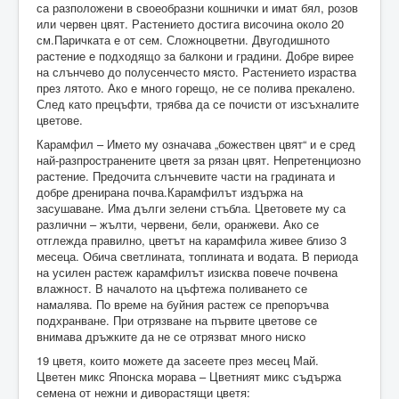
са разположени в своеобразни кошнички и имат бял, розов
или червен цвят. Растението достига височина около 20
см.Паричката е от сем. Сложноцветни. Двугодишното
растение е подходящо за балкони и градини. Добре вирее
на слънчево до полусенчесто място. Растението израства
през лятото. Ако е много горещо, не се полива прекалено.
След като прецъфти, трябва да се почисти от изсъхналите
цветове.
Карамфил – Името му означава „божествен цвят“ и е сред
най-разпространените цветя за рязан цвят. Непретенциозно
растение. Предочита слънчевите части на градината и
добре дренирана почва.Карамфилът издържа на
засушаване. Има дълги зелени стъбла. Цветовете му са
различни – жълти, червени, бели, оранжеви. Ако се
отглежда правилно, цветът на карамфила живее близо 3
месеца. Обича светлината, топлината и водата. В периода
на усилен растеж карамфилът изисква повече почвена
влажност. В началото на цъфтежа поливането се
намалява. По време на буйния растеж се препоръчва
подхранване. При отрязване на първите цветове се
внимава дръжките да не се отрязват много ниско
19 цветя, които можете да засеете през месец Май.
Цветен микс Японска морава – Цветният микс съдържа
семена от нежни и диворастящи цветя: