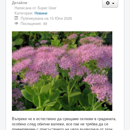
Детайли
Написана от
Super User
Категория:
Новини
Публикувана на 15 Юли 2026
Посещения: 49
Въпреки че е естествено да срещаме охлюви в градината,
особено след обилни валежи, все пак не трябва да се
примиряваме с присъствието на цяла върволица от тези