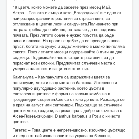
19 цветя, които можете да засеете през месец Май.
Астра – Позната е също и като „Богородичка” и е едно от
най-разпространените растения за отрязан цвят, за
отглеждане в цветни лехи и сандъчета.Поливането при
астрата трябва да е обилно, но така че да не подгизва
почвата. През лятото обаче е нужно пръстта да бъде
винаги влажна. На пролет е добре да се пресади в нова
пръст, богата на хумус и задължително в малко по-голяма
саксия. През летните месеци подхранвайте 3 пъти на две
седмици. Подрязвайте често старите растения, за да
пораснат нови клонки. Предпочитат слънчеви места с
умерена влажност и защитени от вятър.
Кампанула – Кампанулите са издръжливи цветя за
алпинеуми, лехи и сандъчета на балкона. Интересно и
популярно двугодишно растение, което цъфти в
светлосини цветове с форма на голяма камбанка в
гроздовидни съцветия.Сее се от юни до юли. Разсажда се
в края на август или септември. Подходящо за слънчеви
цветни лехи, градини, за рязан цват. добре се съчетава с
Alcea-Rosea-хибриди, Dianthus barbatus и Рози c кичести
цветове.
Тагетес – Това цвете е непретенциозно, изобилно цъфтящо
и е едно от най-използваните за украса на балкони,