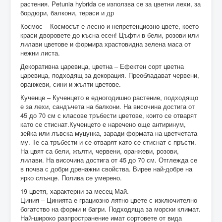
растения. Petunia hybrida се използва се за цветни лехи, за
бордюри, балкони, тераси и др
Космос – Космосът е лесно и непретенциозно цвете, което
краси дворовете до късна есен! Цъфти в бели, розови или
лилави цветове и формира храстовидна зелена маса от
нежни листа.
Декоративна царевица, цветна – Ефектен сорт цветна
царевица, подходящ за декорация. Преобладават червени,
оранжеви, сини и жълти цветове.
Кученце – Кученцето е едногодишно растение, подходящо
е за лехи, сандъчета на балкони. На височина достига от
45 до 70 см с класове тръбести цветове, които се отварят
като се стиснат.Кученцето е наречено още антиринум,
зейка или лъвска муцунка, заради формата на цветчетата
му. Те са тръбести и се отварят като се стиснат с пръсти.
На цвят са бели, жълти, червени, оранжеви, розови,
лилави. На височина достига от 45 до 70 см. Отглежда се
в почва с добри дренажни свойства. Вирее най-добре на
ярко слънце. Полива се умерено.
19 цветя, характерни за месец Май.
Циния – Цинията е грациозно лятно цвете с изключително
богатство на форми и багри. Подходяща за морски климат.
Най-широко разпространение имат сортовете от вида