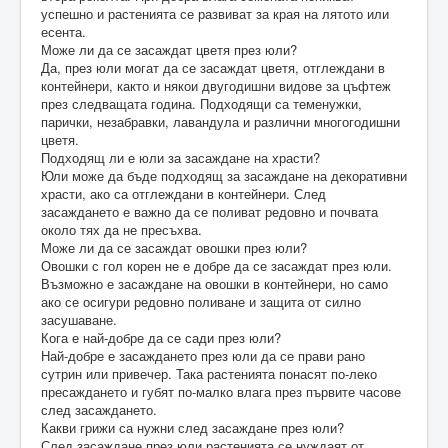
успешно и растенията се развиват за края на лятото или
есента.
Може ли да се засаждат цветя през юли?
Да, през юли могат да се засаждат цветя, отглеждани в
контейнери, както и някои двугодишни видове за цъфтеж
през следващата година. Подходящи са теменужки,
парички, незабравки, лавандула и различни многогодишни
цветя.
Подходящ ли е юли за засаждане на храсти?
Юли може да бъде подходящ за засаждане на декоративни
храсти, ако са отглеждани в контейнери. След
засаждането е важно да се поливат редовно и почвата
около тях да не пресъхва.
Може ли да се засаждат овошки през юли?
Овошки с гол корен не е добре да се засаждат през юли.
Възможно е засаждане на овошки в контейнери, но само
ако се осигури редовно поливане и защита от силно
засушаване.
Кога е най-добре да се сади през юли?
Най-добре е засаждането през юли да се прави рано
сутрин или привечер. Така растенията понасят по-леко
пресаждането и губят по-малко влага през първите часове
след засаждането.
Какви грижи са нужни след засаждане през юли?
След засаждане през юли растенията се нуждаят от