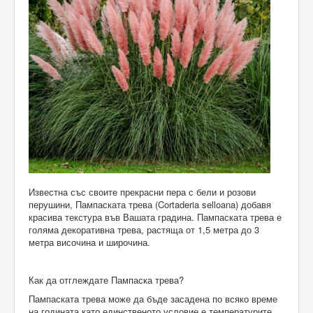
Известна със своите прекрасни пера с бели и розови
перушини, Пампаската трева (Cortaderia selloana) добавя
красива текстура във Вашата градина. Пампаската трева е
голяма декоративна трева, растяща от 1,5 метра до 3
метра височина и широчина.
Как да отглеждате Пампаска трева?
Пампаската трева може да бъде засадена по всяко време
на годината като единственото условие е температурите