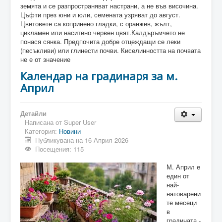
земята и се разпространяват настрани, а не във височина.
Цъфти през юни и юли, семената узряват до август.
Цветовете са копринено гладки, с оранжев, жълт,
цикламен или наситено червен цвят.Калдъръмчето не
понася сянка. Предпочита добре отцеждащи се леки
(песъкливи) или глинести почви. Киселинността на почвата
не е от значение
Календар на градинаря за м.
Април
Детайли
Написана от
Super User
Категория:
Новини
Публикувана на 16 Април 2026
Посещения: 115
М. Април е
един от
най-
натоварени
те месеци
в
градината -