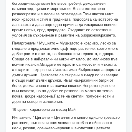
богородичка,целозия (петльов гребен), декоративен
слънчоглед, циния и маргаритки. Внася естествено
разнообразие и е лесен за отглеждане.Този цветен микс
носи красота и стил в градината, подобрява качеството на
ланшафта и дава още една причина да изкарваме повече
време навън, сред природата. Създават се естествени
условия за съхранение и развитие на биоразнообразието.
Пеларгониум / Мушкато – Мушкатото е красиво, лесно за
гледане и продължително цъфтящо растение, което много
добре расте в стаята, на балкона или терасата, в двора.
Среща се в най-различни багри -от бяло, до малиново във
всички нюанси.Младите леторасти са месести и мъхести,
а старите – вдървени. Листата имат бъбрековидна форма и
дълги дръжки. Цветовете са събрани в кичур по 20 заедно
и също имат дълги дръжки. Имат най-различни багри от
бяло, до малиново във всички нюанси.Непретенциозно е
към почвата, но по-добре се развива на малко по-тежка
почва, добре наторена.Расте на светли, полусенчести и
дори на северни изложения.
19 цветя, характерни за месец Май.
Импатиенс / Циганче – Циганчето е многогодишно тревисто
растение, със сочни светлозелени стебла и обсипано с
бели, розови, оранжево-червени и виолетови цветчета.