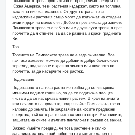
Пампаската трева процъфтява в горещ климат. Родом от
Южна Америка, тези растения издържат, както на топлина,
така и на висока влажност. От друга страна, тези
издръжливи растения също могат да издържат на студени
зими и дори на малко сняг. Добре е през зимата да завиете
Пампаската трева със зебло или с други сухи треви, а през
пролетта да я отвиете, за да се развива и краси градината
Ви.
Тор
Торенето на Пампаската трева не е задължително. Все
пак, ако желаете, можете да добавите добре балансиран
тор след подрязване в края на зимата или началото на
пролетта, за да насърчите нов растеж.
Подрязване
Подрязването на това растение трябва да се извършва
минимум веднъж годишно, за да се поддържа площта
чиста и да се насърчава новият растеж. В края на зимата
или началото на пролетта, подрязвайте Пампаската трева
направо до земята. Не забравяйте да носите предпазни
средства, тъй като растенията са много остри. Ръкавиците,
защитата на очите и дългите панталони и ръкави са важни.
Важно: Имайте предвид, че това растение е силно
запалимо, затова е най-добре да го държите далеч от