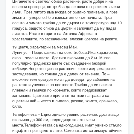
Циганчето е светлолюбиво растение, расте добре и на
северни прозорци, но трябва да се пази от преки слънчеви
лъчи. През лятото има нужда от обилно поливане, а през
зимата – умерено.Не е взискателно към почвата. През
есента и зимата трябва да се държи на температура над 10
градуса, защото спира да цъфти и започват да му падат
листата. Расте в горите на Източна Африка, в
храсталаците, по засенчените, влажни брегове на реките.
19 цветя, характерни за месец Май.
Лупинус – Представител на сем. Бобови.Има характерни,
сиво – зелени листа. Достига височина до 2 м. Много
популярно градинско цвете със създадени безброй
хибриди.Непретенциозно растение, което издържа рязки
застудявания, но трябва да е далеч от течение. По –
високите температури могат да доведат до забавяне на
растежа и увехване на цветовете.Трябва да се пази от
плевели и гъбички по корените, които предизвикват
загниване. Цветовете приличат на тези на граха и са
оцветени най – често в лилаво, розово, жълто, оранжево,
бяло.
Телефончета – Едногодишно увивно растение, достигащо
височина до 300 см, подходящо за слънчеви
места.Телефончетата са едногодишни, имат увивно стъбло
и цъфтят през цялото лято. Семената им са зимоустойчиви