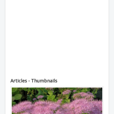
Топлоустойчиви
Студоустойчиви
Луковични
Кореноплодни
Храстовидни
Декоративни
Увивни
Пълзящи
Лечебни
Стайни
Articles - Thumbnails
Външни
Отглеждане
Почви
Препарати