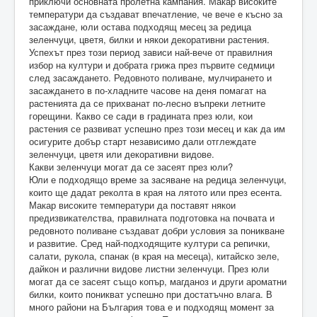
приключи основната пролетна кампания. Макар високите
температури да създават впечатление, че вече е късно за
засаждане, юли остава подходящ месец за редица
зеленчуци, цветя, билки и някои декоративни растения.
Успехът през този период зависи най-вече от правилния
избор на култури и добрата грижа през първите седмици
след засаждането. Редовното поливане, мулчирането и
засаждането в по-хладните часове на деня помагат на
растенията да се прихванат по-лесно въпреки летните
горещини. Какво се сади в градината през юли, кои
растения се развиват успешно през този месец и как да им
осигурите добър старт независимо дали отглеждате
зеленчуци, цветя или декоративни видове.
Какви зеленчуци могат да се засеят през юли?
Юли е подходящо време за засяване на редица зеленчуци,
които ще дадат реколта в края на лятото или през есента.
Макар високите температури да поставят някои
предизвикателства, правилната подготовка на почвата и
редовното поливане създават добри условия за поникване
и развитие. Сред най-подходящите култури са репички,
салати, рукола, спанак (в края на месеца), китайско зеле,
дайкон и различни видове листни зеленчуци. През юли
могат да се засеят също копър, магданоз и други ароматни
билки, които поникват успешно при достатъчно влага. В
много райони на България това е и подходящ момент за