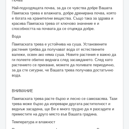
Най-подходящата почва, за да се чувства добре Вашата
Пампаска трева е влажната, добре дренирана почва, която
е богата на хранителни вещества. Също така за здрава и
красива Пампаска трева от ключово значение е и
способността на почвата да се отцежда добре.
Вода
Пампаската трева е устойчива на суша. Установените
растения трябва да получават вода от естествените
валежи, освен ако няма суша. Новите растения е важно да
ги полеете обилно веднага след засаждането. След като
растението се прихване, можете да поливате периодично,
за да сте сигурни, че Вашата трева получава достатъчно
вода.
ВНИМАНИЕ
Пампаската трева расте бързо и лесно се самозасява. Тази
трева може бързо да изпревари другата растителност и
веднъж засадена, ще Ви е много трудно да я разсадите и
преместите на друго място във Вашата градина.
Температура и влажност