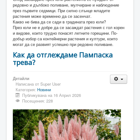
редовно и дълбоко поливане, мулчиране и наблюдение
през първите седмици. При силно слънце младите
растения може временно да се засенчат.
Какво не бива да се сади в градината през юли?
През юли не е добре да се засаждат растения с гол корен
и видове, които трудно понасят летните горещини. По-
добър избор са контейнерни растения и култури, които
могат да се развият успешно при редовно поливане.
Как да отглеждаме Пампаска
трева?
Детайли
Написана от
Super User
Категория:
Новини
Публикувана на 16 Април 2026
Посещения: 228