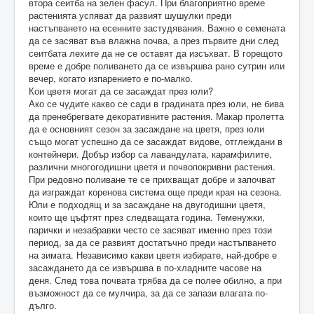
втора сеитба на зелен фасул. При благоприятно време
растенията успяват да развият шушулки преди
настъпването на есенните застудявания. Важно е семената
да се засяват във влажна почва, а през първите дни след
сеитбата лехите да не се оставят да изсъхват. В горещото
време е добре поливането да се извършва рано сутрин или
вечер, когато изпарението е по-малко.
Кои цветя могат да се засаждат през юли?
Ако се чудите какво се сади в градината през юли, не бива
да пренебрегвате декоративните растения. Макар пролетта
да е основният сезон за засаждане на цветя, през юли
също могат успешно да се засаждат видове, отглеждани в
контейнери. Добър избор са лавандулата, карамфилите,
различни многогодишни цветя и почвопокривни растения.
При редовно поливане те се прихващат добре и започват
да изграждат коренова система още преди края на сезона.
Юли е подходящ и за засаждане на двугодишни цветя,
които ще цъфтят през следващата година. Теменужки,
парички и незабравки често се засяват именно през този
период, за да се развият достатъчно преди настъпването
на зимата. Независимо какви цветя избирате, най-добре е
засаждането да се извършва в по-хладните часове на
деня. След това почвата трябва да се полее обилно, а при
възможност да се мулчира, за да се запази влагата по-
дълго.