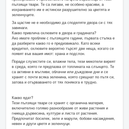
пълзящи твари. Те са лигави, не особено красиви, а
изхранването им е истински разрушително за цветята и
зеленчуците.
За щастие не е необходимо да споделяте двора си с тях
завинаги.
Какво привлича охлювите в двора и градината?
Ако имате проблем с пълзящите гадини, първата стъпка е
да разберете какво го е предизвикало. Като всеки
вредител, охлювите вероятно търсят две неща, когато се
появят във вашия имот: храна и подслон.
Поради слузестите си, влажни тела, тези мекотели виреят
в среда, която ги предпазва от топлината на слънцето. Те
са активни в мъгливи, облачни или дъждовни дни и се
хранят с почти всяка зеленина, която срещнат по пътя си,
затова и отърваването от тях понякога е трудно.
Какво ядат?
Тези пълзящи твари се хранят с органична материя,
включително голямо разнообразие от живи растения и
гниеща дървесина, култури и листа от растения.
Предпочитат босилек, зеле и марули, бобови насаждения,
невен и други цветя и зеленчуци.