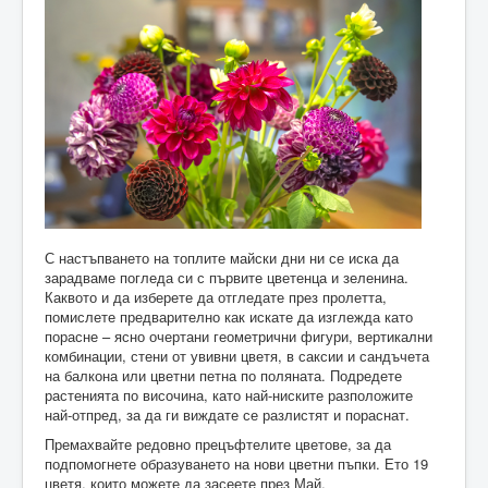
С настъпването на топлите майски дни ни се иска да
зарадваме погледа си с първите цветенца и зеленина.
Каквото и да изберете да отгледате през пролетта,
помислете предварително как искате да изглежда като
порасне – ясно очертани геометрични фигури, вертикални
комбинации, стени от увивни цветя, в саксии и сандъчета
на балкона или цветни петна по поляната. Подредете
растенията по височина, като най-ниските разположите
най-отпред, за да ги виждате се разлистят и пораснат.
Премахвайте редовно прецъфтелите цветове, за да
подпомогнете образуването на нови цветни пъпки. Ето 19
цветя, които можете да засеете през Май.