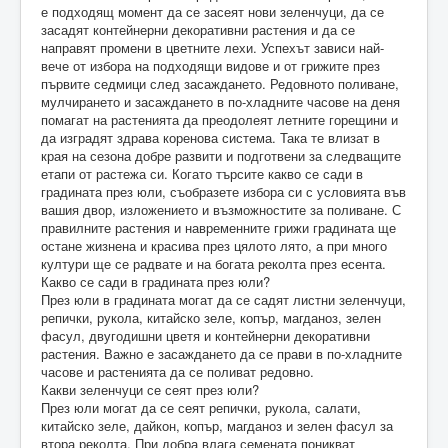
е подходящ момент да се засеят нови зеленчуци, да се
засадят контейнерни декоративни растения и да се
направят промени в цветните лехи. Успехът зависи най-
вече от избора на подходящи видове и от грижите през
първите седмици след засаждането. Редовното поливане,
мулчирането и засаждането в по-хладните часове на деня
помагат на растенията да преодолеят летните горещини и
да изградят здрава коренова система. Така те влизат в
края на сезона добре развити и подготвени за следващите
етапи от растежа си. Когато търсите какво се сади в
градината през юли, съобразете избора си с условията във
вашия двор, изложението и възможностите за поливане. С
правилните растения и навременните грижи градината ще
остане жизнена и красива през цялото лято, а при много
култури ще се радвате и на богата реколта през есента.
Какво се сади в градината през юли?
През юли в градината могат да се садят листни зеленчуци,
репички, рукола, китайско зеле, копър, магданоз, зелен
фасул, двугодишни цветя и контейнерни декоративни
растения. Важно е засаждането да се прави в по-хладните
часове и растенията да се поливат редовно.
Какви зеленчуци се сеят през юли?
През юли могат да се сеят репички, рукола, салати,
китайско зеле, дайкон, копър, магданоз и зелен фасул за
втора реколта. При добра влага семената поникват