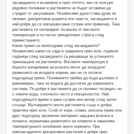
засаждането е възможно и през лятото, ако се осигури
редовно поливане и растенията не бъдат оставяни да
страдат от засушаване. Независимо дали става дума за
овошки, декоративни дървета или храсти, засаждането е
най-добре да се извършва рано сутрин или привечер. Така
растенията се натоварват по-малко от високите
температури и по-лесно преодоляват стреса след
преместването.
Какви грижи са необходими след засаждането?
Независимо какво се сади в градината през юли, първите
седмици след засаждането са решаващи за успешното
прихващане на растенията. Високите температури и
бързото изпаряване на влагата могат да затруднят
развитието на младите корени, ако не се полагат
подходящи грижи. Поливането трябва да бъде дълбоко и
равномерно, така че водата да достигне до кореновата
система. По-добре е растенията да се поливат по-рядко, но
с повече вода, отколкото често и повърхностно. Най-
подходящото време е рано сутрин или вечер след залез
слънце. Мулчирането около растенията също е добра
практика през юли. Слой от кора, слама, окосена трева или
друг подходящ органичен материал задържа влагата в
почвата, ограничава развитието на плевели и намалява
температурните колебания около корените. При
новозасадените декоративни растения е добре през