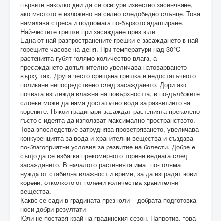
първите няколко дни да се осигури известно засенчване,
ако мястото е изложено на силно следобедно слънце. Това
намалява стреса и подпомага по-бързото адаптиране.
Най-честите грешки при засаждане през юли
Една от най-разпространените грешки е засаждането в най-
горещите часове на деня. При температури над 30°C
растенията губят голямо количество влага, а
пресаждането допълнително увеличава натоварването
върху тях. Друга често срещана грешка е недостатъчното
поливане непосредствено след засаждането. Дори ако
почвата изглежда влажна на повърхността, в по-дълбоките
слоеве може да няма достатъчно вода за развитието на
корените. Някои градинари засаждат растенията прекалено
гъсто с идеята да използват максимално пространството.
Това впоследствие затруднява проветряването, увеличава
конкуренцията за вода и хранителни вещества и създава
по-благоприятни условия за развитие на болести. Добре е
също да се избягва прекомерното торене веднага след
засаждането. В началото растенията имат по-голяма
нужда от стабилна влажност и време, за да изградят нови
корени, отколкото от големи количества хранителни
вещества.
Какво се сади в градината през юли – добрата подготовка
носи добри резултати
Юли не поставя край на градинския сезон. Напротив, това