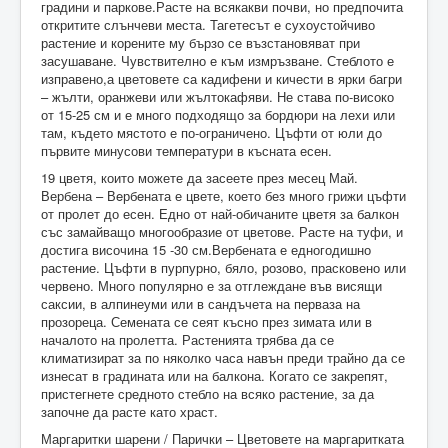
градини и паркове.Расте на всякакви почви, но предпочита
откритите слънчеви места. Тагетесът е сухоустойчиво
растение и корените му бързо се възстановяват при
засушаване. Чувствително е към измръзване. Стеблото е
изправено,а цветовете са кадифени и кичести в ярки багри
– жълти, оранжеви или жълтокафяви. Не става по-високо
от 15-25 см и е много подходящо за бордюри на лехи или
там, където мястото е по-ограничено. Цъфти от юли до
първите минусови температури в късната есен.
19 цветя, които можете да засеете през месец Май.
Вербена – Вeрбeната е цвете, което без много грижи цъфти
от пролет до есен. Едно от най-обичаните цветя за балкон
със замайващо многообразие от цветове. Расте на туфи, и
достига височина 15 -30 см.Вербената е едногодишно
растение. Цъфти в пурпурно, бяло, розово, прасковено или
червено. Много популярно е за отглеждане във висящи
саксии, в алпинеуми или в сандъчета на перваза на
прозореца. Семената се сеят късно през зимата или в
началото на пролетта. Растенията трябва да се
климатизират за по няколко часа навън преди трайно да се
изнесат в градината или на балкона. Когато се закрепят,
пристегнете средното стебло на всяко растение, за да
започне да расте като храст.
Маргаритки шарени / Парички – Цветовете на маргаритката