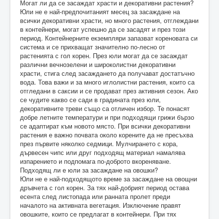
Могат ли да се засаждат храсти и декоративни растения?
Юли не е най-предпочитаният месец за засаждане на
всички декоративни храсти, но много растения, отглеждани
в контейнери, могат успешно да се засадят и през този
период. Контейнерните екземпляри запазват кореновата си
система и се прихващат значително по-лесно от
растенията с гол корен. През юли могат да се засаждат
различни вечнозелени и широколистни декоративни
храсти, стига след засаждането да получават достатъчно
вода. Това важи и за много иглолистни растения, които са
отгледани в саксии и се продават през активния сезон. Ако
се чудите какво се сади в градината през юли,
декоративните треви също са отличен избор. Те понасят
добре летните температури и при подходящи грижи бързо
се адаптират към новото място. При всички декоративни
растения е важно почвата около корените да не пресъхва
през първите няколко седмици. Мулчирането с кора,
дървесен чипс или друг подходящ материал намалява
изпарението и подпомага по-доброто вкореняване.
Подходящ ли е юли за засаждане на овошки?
Юли не е най-подходящото време за засаждане на овощни
дръвчета с гол корен. За тях най-добрият период остава
есента след листопада или ранната пролет преди
началото на активната вегетация. Изключение правят
овошките, които се предлагат в контейнери. При тях