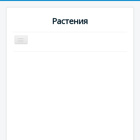
Растения
Превключи
навигация
Начало
Новини
Цъфтящи
Вечнозелени
Едногодишни
Многогодишни
Плодородни
Цитрусови