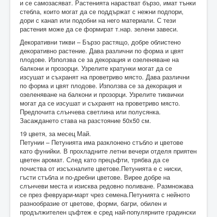
и се самозасяват. Растенията нарастват бързо, имат тънки
стебла, които могат да се поддържат с нежни подпори,
дори с канап или подобни на него материали. С тези
растения може да се формират т.нар. зелени завеси.
Декоративни тикви – Бързо растящо, добре облистено
декоративно растение. Дава различни по форма и цвят
плодове. Използва се за декорация и озеленяване на
балкони и прозорци. Узрелите кратунки могат да се
изсушат и съхранят на проветриво място. Дава различни
по форма и цвят плодове. Използва се за декорация и
озеленяване на балкони и прозорци. Узрелите тиквички
могат да се изсушат и съхранят на проветриво място.
Предпочита слънчева светлина или полусянка.
Засаждането става на разстояние 50х50 см.
19 цветя, за месец Май.
Петунии – Петунията има разклонено стъбло и цветове
като фунийки. В прохладните летни вечери отделя приятен
цветен аромат. След като прецъфти, трябва да се
почиства от изсъхналите цветове.Петунията е с ниски,
гъсти стъбла и по-дребни цветове. Вирее добре на
слънчеви места и изисква редовно поливане. Размножава
се през февруари-март чрез семена.Петунията с нейното
разнообразие от цветове, форми, багри, обилен и
продължителен цъфтеж е сред най-популярните градински