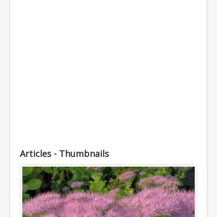
Топлоустойчиви
Студоустойчиви
Луковични
Кореноплодни
Храстовидни
Декоративни
Увивни
Пълзящи
Лечебни
Стайни
Articles - Thumbnails
Външни
Отглеждане
Почви
Препарати