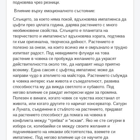
подновява чрез резници.
Влияние върху емоционалното състояние:
Слънцето, за което няма покой, вдъхновява импатиенса да
цъфти през цялата година, дарява растението с много
необикновени свойства. Слънцето е планетата на
творчеството и импатиенсът вдъхновява хората, подтиква
ги към оригинална, творческа дейност. Растението е
полезно за онези, на които всичко им е омръзнало и трудно
изпитват радост. Под невидимите флуиди на това
растение в човека се пробужда желанието да украсят
действителността около тях, да направят нещо приятно
всекиму. Една саксия с цъфтящ импатиенс може да
направи чудо в ателието на майстора. Растението събужда
в човека интерес към живота и съзидателност, развива
способността му да вижда светлото и хубавото. Под
негово влияние се раждат интересни идеи за промяна.
Полезен е винаги, когато човек се чувства изостанал от
живота, или когато другите го наричат консерватор. Сатурн
и Луната, съединени в стъблото на растението, придават
на растението способност да помага на човека в
конфликта между "трябва" и "искам". Яко не сте сигурни в
избора си, колебаейки се между своите желания и
подчиняването на някакви обстоятелства, вземете си
импатиенс. Под негово влияние ще се научите да