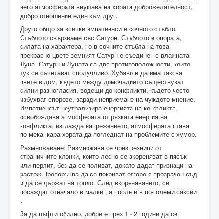
него атмосферата внушава на хората доброжелателност,
добро отношение един към друг.
Друго общо за всички импатиенси е сочното стъбло.
Стъблото свързваме със Сатурн. Стъблото е опората,
силата на характера, но в сочните стъбла на това
прекрасно цвете земният Сатурн е съединен с влажната
Луна. Сатурн и Луната са две противоположности, които
тук се съчетават сполучливо. Хубаво е да има такова
цвете в дом, където между домочадието съществуват
силни разногласия, водещи до конфликти, където често
избухват спорове, заради неприемане на чуждото мнение.
Импатиенсът неутрализира енергията на конфликта,
освобождава атмосферата от рязката енергия на
конфликта, изглажда напрежението, атмосферата става
по-мека, кара хората да погледнат на проблемите с хумор.
Размножаване: Размножава се чрез резници от
страничните клонки, които лесно се вкореняват в пясък
или перлит, без да се поливат, докато дадат признаци на
растеж.Препоръчва да се покриват отгоре с прозрачен съд
и да се държат на топло. След вкореняването, се
посаждат отначало в малки , а после и в по-големи саксии
.
За да цъфти обилно, добре е през 1 - 2 години да се