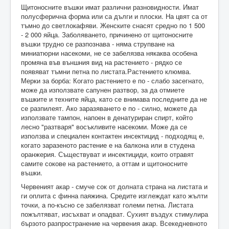
Щитоносните въшки имат различни разновидности. Имат
полусферична форма или са дълги и плоски. На цвят са от
тъмно до светлокафяви. Женските снасят средно по 1 500
- 2 000 яйца. Заболяването, причинено от щитоносните
въшки трудно се разпознава - няма струпване на
миниатюрни насекоми, не се забелязва някаква особена
промяна във външния вид на растението - рядко се
появяват тъмни петна по листата.Растението клюмва.
Мерки за борба: Когато растението е по - слабо засегнато,
може да използвате сапунен разтвор, за да отмиете
въшките и техните яйца, като се внимава последните да не
се разпилеят. Ако заразяването е по - силно, можете да
използвате тампон, напоен в денатуриран спирт, който
лесно "разтваря" восъкливите насекоми. Може да се
използва и специален контактен инсектицид - подходящ е,
когато заразеното растение е на балкона или в студена
оранжерия. Съществуват и инсектициди, които отравят
самите сокове на растението, а оттам и щитоносните
въшки.
Червеният акар - смуче сок от долната страна на листата и
ги оплита с финна паяжина. Средите изглеждат като жълти
точки, а по-късно се забелязват големи петна. Листата
пожълтяват, изсъхват и опадват. Сухият въздух стимулира
бързото разпространение на червения акар. Всекедневното