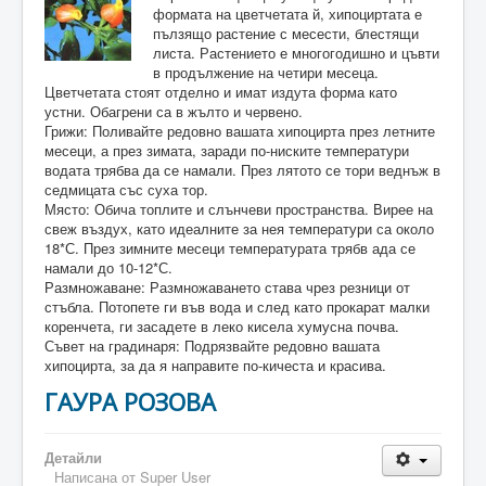
формата на цветчетата й, хипоциртата е
пълзящо растение с месести, блестящи
листа. Растението е многогодишно и цъвти
в продължение на четири месеца.
Цветчетата стоят отделно и имат издута форма като
устни. Обагрени са в жълто и червено.
Грижи: Поливайте редовно вашата хипоцирта през летните
месеци, а през зимата, заради по-ниските температури
водата трябва да се намали. През лятото се тори веднъж в
седмицата със суха тор.
Място: Обича топлите и слънчеви пространства. Вирее на
свеж въздух, като идеалните за нея температури са около
18*С. През зимните месеци температурата трябв ада се
намали до 10-12*С.
Размножаване: Размножаването става чрез резници от
стъбла. Потопете ги във вода и след като прокарат малки
коренчета, ги засадете в леко кисела хумусна почва.
Съвет на градинаря: Подрязвайте редовно вашата
хипоцирта, за да я направите по-кичеста и красива.
ГАУРА РОЗОВА
Детайли
Написана от
Super User