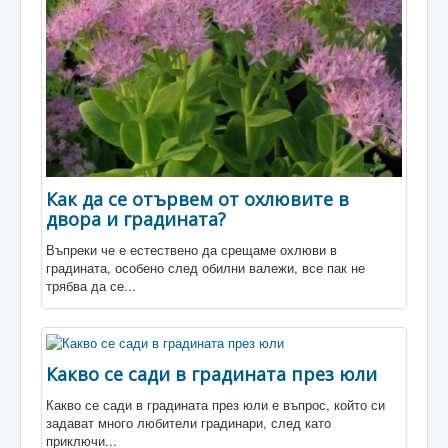
Разсадници
Магазини
Как да се отървем от охлювите в
двора и градината?
Въпреки че е естествено да срещаме охлюви в
градината, особено след обилни валежи, все пак не
трябва да се...
Какво се сади в градината през юли
Какво се сади в градината през юли е въпрос, който си
задават много любители градинари, след като
приключи...