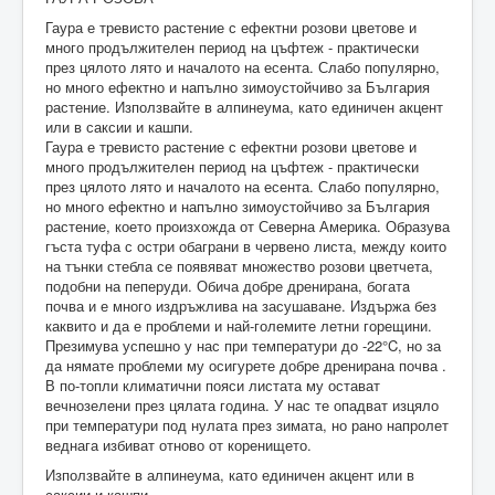
Гаура е тревисто растение с ефектни розови цветове и
много продължителен период на цъфтеж - практически
през цялото лято и началото на есента. Слабо популярно,
но много ефектно и напълно зимоустойчиво за България
растение. Използвайте в алпинеума, като единичен акцент
или в саксии и кашпи.
Гаура е тревисто растение с ефектни розови цветове и
много продължителен период на цъфтеж - практически
през цялото лято и началото на есента. Слабо популярно,
но много ефектно и напълно зимоустойчиво за България
растение, което произхожда от Северна Америка. Образува
гъста туфа с остри обаграни в червено листа, между които
на тънки стебла се появяват множество розови цветчета,
подобни на пеперуди. Обича добре дренирана, богатa
почва и е много издръжлива на засушаване. Издържа без
каквито и да е проблеми и най-големите летни горещини.
Презимува успешно у нас при температури до -22°C, но за
да нямате проблеми му осигурете добре дренирана почва .
В по-топли климатични пояси листата му остават
вечнозелени през цялата година. У нас те опадват изцяло
при температури под нулата през зимата, но рано напролет
веднага избиват отново от коренището.
Използвайте в алпинеума, като единичен акцент или в
саксии и кашпи.