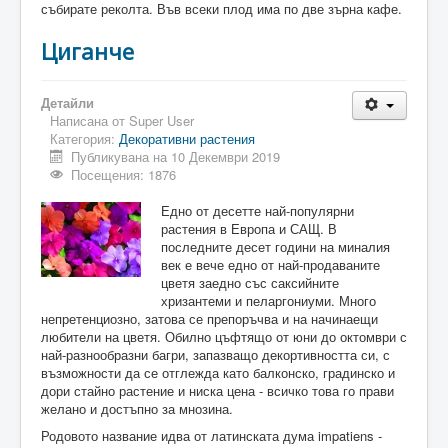
събирате реколта. Във всеки плод има по две зърна кафе.
Циганче
Детайли
Написана от
Super User
Категория:
Декоративни растения
Публикувана на 10 Декември 2019
Посещения: 1876
Едно от десетте най-популярни
растения в Европа и САЩ. В
последните десет години на миналия
век е вече едно от най-продаваните
цветя заедно със саксийните
хризантеми и пеларгониуми. Много
непретенциозно, затова се препоръчва и на начинаещи
любители на цветя. Обилно цъфтящо от юни до октомври с
най-разнообразни багри, запазващо декортивността си, с
възможности да се отглежда като балконско, градинско и
дори стайно растение и ниска цена - всичко това го прави
желано и достъпно за мнозина.
Родовото название идва от латинската дума impatiens -