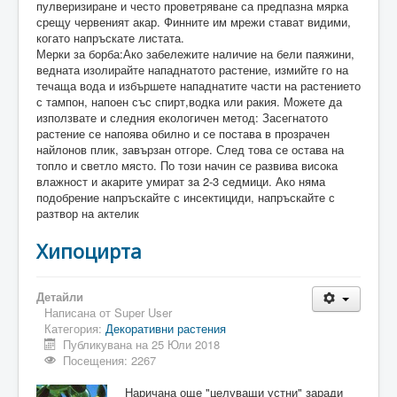
пулверизиране и често проветряване са предпазна мярка
срещу червеният акар. Финните им мрежи стават видими,
когато напръскате листата.
Мерки за борба:Ако забележите наличие на бели паяжини,
ведната изолирайте нападнатото растение, измийте го на
течаща вода и избършете нападнатите части на растението
с тампон, напоен със спирт,водка или ракия. Можете да
използвате и следния екологичен метод: Засегнатото
растение се напоява обилно и се постава в прозрачен
найлонов плик, завързан отгоре. След това се остава на
топло и светло място. По този начин се развива висока
влажност и акарите умират за 2-3 седмици. Ако няма
подобрение напръскайте с инсектициди, напръскайте с
разтвор на актелик
Хипоцирта
Детайли
Написана от
Super User
Категория:
Декоративни растения
Публикувана на 25 Юли 2018
Посещения: 2267
Наричана още "целуващи устни" заради