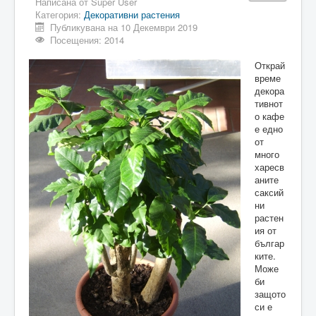
Написана от
Super User
Категория:
Декоративни растения
Публикувана на 10 Декември 2019
Посещения: 2014
Открай
време
декора
тивнот
о кафе
е едно
от
много
харесв
аните
саксий
ни
растен
ия от
българ
ките.
Може
би
защото
си е