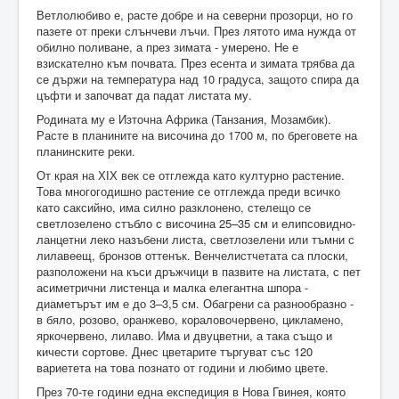
Ветлолюбиво е, расте добре и на северни прозорци, но го
пазете от преки слънчеви лъчи. През лятото има нужда от
обилно поливане, а през зимата - умерено. Не е
взискателно към почвата. През есента и зимата трябва да
се държи на температура над 10 градуса, защото спира да
цъфти и започват да падат листата му.
Родината му е Източна Африка (Танзания, Мозамбик).
Расте в планините на височина до 1700 м, по бреговете на
планинските реки.
От края на ХІХ век се отглежда като културно растение.
Това многогодишно растение се отглежда преди всичко
като саксийно, има силно разклонено, стелещо се
светлозелено стъбло с височина 25–35 см и елипсовидно-
ланцетни леко назъбени листа, светлозелени или тъмни с
лилавеещ, бронзов оттенък. Венчелистчетата са плоски,
разположени на къси дръжчици в пазвите на листата, с пет
асиметрични листенца и малка елегантна шпора -
диаметърът им е до 3–3,5 см. Обагрени са разнообразно -
в бяло, розово, оранжево, кораловочервено, цикламено,
яркочервено, лилаво. Има и двуцветни, а така също и
кичести сортове. Днес цветарите търгуват със 120
вариетета на това познато от години и любимо цвете.
През 70-те години една експедиция в Нова Гвинея, която