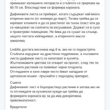
премахват излишните леторасти и стъблото се прерязва на
60-70 см. Впоследствие се формира короната.
Дафиновите листа се прибират, когато съдържат най-много
етерично масло (от ноември до март). Тогава трябва да се
изрязват клонките и да се разстилат на тънък пласт или да
се навързват на снопчета за изсушаване. Държат се в сухо
и проветриво помещение. Не бива да се сушат на слънце,
защото листата избледняват, а етеричното масло
намалява.
Lnobilis достига височина над 6 м, ако не го подкастряте.
Стъблата издържат на драстично подрязване, а лъскавите
листа (дафинов лист) се използват в кухнята.
Жълтеникавите цветове се отварят на пролет, след тях по
женските растения се появяват черни плодчета.
Отгледаните в каче лаври често биват нападани от
щитоносни въшки - пръскайте с подходящ препарат.
Съвети
Дафиновият лист е бързорастящо растение и затова ако не
го отглеждате за кухненски нужди ще трябва да
формирате короната му за да има декоративна
привлекателност.
Вредители: