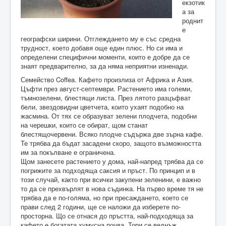
екзотик
а за
роднит
е
географски ширини. Отглеждането му е със средна
трудност, което добавя още един плюс. Но си има и
определени специфични моменти, които е добре да се
знаят предварително, за да няма неприятни изненади.
Семейство Coffea. Кафето произлиза от Африка и Азия.
Цъфти през август-септември. Растението има големи,
тъмнозелени, блестящи листа. През лятото разцъфват
бели, звездовидни цветчета, които ухаят подобно на
жасмина. От тях се образуват зелени плодчета, подобни
на черешки, които се обират, щом станат
блестящочервени. Всяко плодче съдържа две зърна кафе.
Те трябва да бъдат засадени скоро, защото възможността
им за покълване е ограничена.
Щом занесете растението у дома, най-напред трябва да се
погрижите за подходяща саксия и пръст. По принцип и в
този случай, както при всички закупени зеленини, е важно
то да се прехвърлят в нова съдинка. На първо време тя не
трябва да е по-голяма, но при пресаждането, което се
прави след 2 години, ще се наложи да изберете по-
просторна. Що се отнася до пръстта, най-подходяща за
кафето е богатата хумусна почва. Тори се веднъж