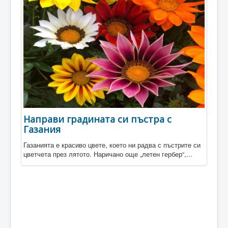
Направи градината си пъстра с
Газания
Газанията е красиво цвете, което ни радва с пъстрите си
цветчета през лятото. Наричано още „летен гербер“,...