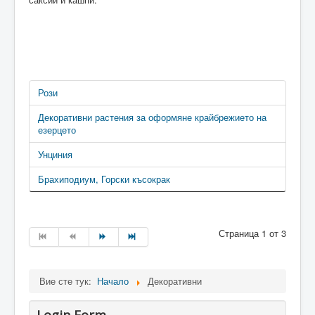
Рози
Декоративни растения за оформяне крайбрежието на
езерцето
Унциния
Брахиподиум, Горски късокрак
Страница 1 от 3
Вие сте тук:
Начало
Декоративни