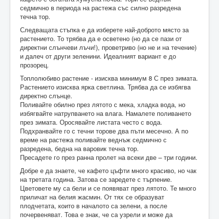
седмично в периода на растежа със силно разредена
течна тор.
Следващата стъпка е да изберете най-доброто място за
растението. То трябва да е осветено (но да се пази от
директни слънчеви лъчи!), проветриво (но не и на течение)
и далеч от други зеленини. Идеалният вариант е до
прозорец.
Топлолюбиво растение - изисква минимум 8 С през зимата.
Растението изисква ярка светлина. Трябва да се избягвa
директно слънце.
Поливайте обилно през лятото с мека, хладка вода, но
избягвайте натрупването на влага. Намалете поливането
през зимата. Оросявайте листата често с вода.
Подхранвайте го с течни торове два пъти месечно. А по
време на растежа поливайте веднъж седмично с
разредена, бедна на варовик течна тор.
Пресадете го през ранна пролет на всеки две – три години.
Добре е да знаете, че кафето цъфти много красиво, но чак
на третата година. Затова се заредете с търпение.
Цветовете му са бели и се появяват през лятото. Те много
приличат на белия жасмин. От тях се образуват
плодчетата, които в началото са зелени, а после
почервеняват. Това е знак, че са узрели и може да