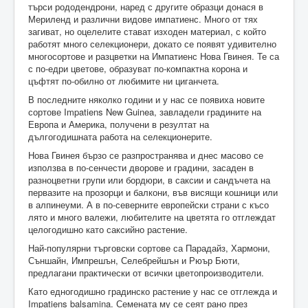
търси рододендрони, наред с другите образци донася в
Мериленд и различни видове импатиенс. Много от тях
загиват, но оцелелите стават изходен материал, с който
работят много селекционери, докато се появят удивително
многосортове и разцветки на Импатиенс Нова Гвинея. Те са
с по-едри цветове, образуват по-компактна корона и
цъфтят по-обилно от любимите ни циганчета.
В последните няколко години и у нас се появиха новите
сортове Impatiens New Guinea, завладели градините на
Европа и Америка, получени в резултат на
дългогодишната работа на селекционерите.
Нова Гвинея бързо се разпространява и днес масово се
използва в по-сенчести дворове и градини, засаден в
разноцветни групи или бордюри, в саксии и сандъчета на
первазите на прозорци и балкони, във висящи кошници или
в алпинеуми. А в по-северните европейски страни с късо
лято и много валежи, любителите на цветята го отглеждат
целогодишно като саксийно растение.
Най-популярни търговски сортове са Парадайз, Хармони,
Съншайн, Импрешън, Селебрейшън и Рюър Бюти,
предлагани практически от всички цветопроизводители.
Като едногодишно градинско растение у нас се отглежда и
Impatiens balsamina. Семената му се сеят рано през