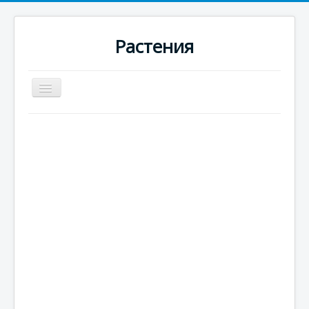
Растения
Превключи
навигация
Начало
Новини
Цъфтящи
Вечнозелени
Едногодишни
Многогодишни
Плодородни
Цитрусови