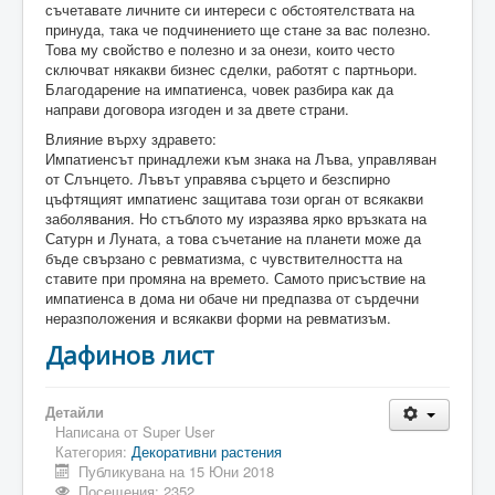
съчетавате личните си интереси с обстоятелствата на
принуда, така че подчинението ще стане за вас полезно.
Това му свойство е полезно и за онези, които често
сключват някакви бизнес сделки, работят с партньори.
Благодарение на импатиенса, човек разбира как да
направи договора изгоден и за двете страни.
Влияние върху здравето:
Импатиенсът принадлежи към знака на Лъва, управляван
от Слънцето. Лъвът управява сърцето и безспирно
цъфтящият импатиенс защитава този орган от всякакви
заболявания. Но стъблото му изразява ярко връзката на
Сатурн и Луната, а това съчетание на планети може да
бъде свързано с ревматизма, с чувствителността на
ставите при промяна на времето. Самото присъствие на
импатиенса в дома ни обаче ни предпазва от сърдечни
неразположения и всякакви форми на ревматизъм.
Дафинов лист
Детайли
Написана от
Super User
Категория:
Декоративни растения
Публикувана на 15 Юни 2018
Посещения: 2352