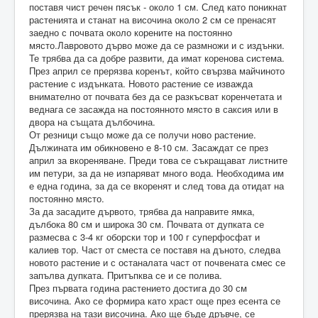
поставя чист речен пясък - около 1 см. След като поникнат
растенията и станат на височина около 2 см се пренасят
заедно с почвата около корените на постоянно
място.Лавровото дърво може да се размножи и с издънки.
Те трябва да са добре развити, да имат коренова система.
През април се прерязва коренът, който свързва майчиното
растение с издънката. Новото растение се изважда
внимателно от почвата без да се разкъсват коренчетата и
веднага се засажда на постоянното място в саксия или в
двора на същата дълбочина.
От резници също може да се получи ново растение.
Дължината им обикновено е 8-10 см. Засаждат се през
април за вкореняване. Преди това се съкращават листните
им петури, за да не изпаряват много вода. Необходима им
е една година, за да се вкоренят и след това да отидат на
постоянно място.
За да засадите дървото, трябва да направите ямка,
дълбока 80 см и широка 30 см. Почвата от дупката се
размесва с 3-4 кг оборски тор и 100 г суперфосфат и
калиев тор. Част от сместа се поставя на дъното, следва
новото растение и с останалата част от почвената смес се
запълва дупката. Притъпква се и се полива.
През първата година растението достига до 30 см
височина. Ако се формира като храст още през есента се
прерязва на тази височина. Ако ще бъде дръвче, се