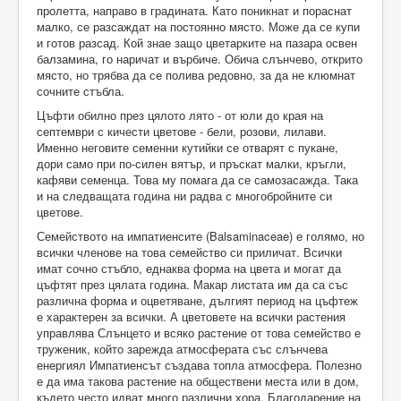
пролетта, направо в градината. Като поникнат и пораснат
малко, се разсаждат на постоянно място. Може да се купи
и готов разсад. Кой знае защо цветарките на пазара освен
балзамина, го наричат и върбиче. Обича слънчево, открито
място, но трябва да се полива редовно, за да не клюмнат
сочните стъбла.
Цъфти обилно през цялото лято - от юли до края на
септември с кичести цветове - бели, розови, лилави.
Именно неговите семенни кутийки се отварят с пукане,
дори само при по-силен вятър, и пръскат малки, кръгли,
кафяви семенца. Това му помага да се самозасажда. Така
и на следващата година ни радва с многобройните си
цветове.
Семейството на импатиенсите (Balsaminaceae) е голямо, но
всички членове на това семейство си приличат. Всички
имат сочно стъбло, еднаква форма на цвета и могат да
цъфтят през цялата година. Макар листата им да са със
различна форма и оцветяване, дългият период на цъфтеж
е характерен за всички. А цветовете на всички растения
управлява Слънцето и всяко растение от това семейство е
труженик, който зарежда атмосферата със слънчева
енергиял Импатиенсът създава топла атмосфера. Полезно
е да има такова растение на обществени места или в дом,
където често идват много различни хора. Благодарение на