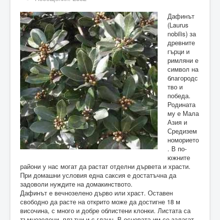
Дафинът
(Laurus
nobilis) за
древните
гърци и
римляни е
символ на
благородс
тво и
победа.
Родината
му е Мала
Азия и
Средизем
номорието
. В по-
южните
райони у нас могат да растат отделни дървета и храсти.
При домашни условия една саксия е достатъчна да
задоволи нуждите на домакинството.
Дафинът е вечнозелено дърво или храст. Оставен
свободно да расте на открито може да достигне 18 м
височина, с много и добре облистени клонки. Листата са
тъмнозелени, плътни и с гланц. В основата им се залагат