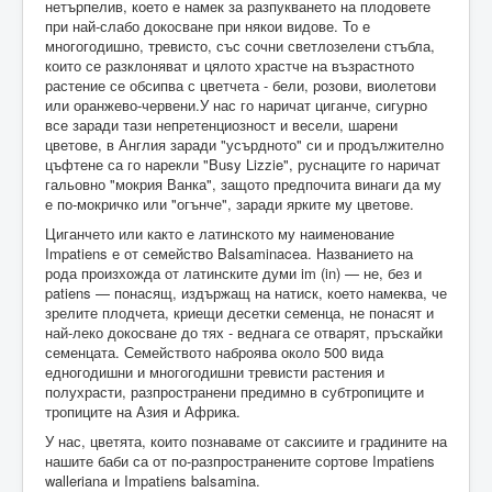
нетърпелив, което е намек за разпукването на плодовете
при най-слабо докосване при някои видове. То е
многогодишно, тревисто, със сочни светлозелени стъбла,
които се разклоняват и цялото храстче на възрастното
растение се обсипва с цветчета - бели, розови, виолетови
или оранжево-червени.У нас го наричат циганче, сигурно
все заради тази непретенциозност и весели, шарени
цветове, в Англия заради "усърдното" си и продължително
цъфтене са го нарекли "Busy Lizzie", руснаците го наричат
гальовно "мокрия Ванка", защото предпочита винаги да му
е по-мокричко или "огънче", заради ярките му цветове.
Циганчето или както е латинското му наименование
Impatiens е от семейство Balsaminacea. Названието на
рода произхожда от латинските думи im (in) — не, без и
patiens — понасящ, издържащ на натиск, което намеква, че
зрелите плодчета, криещи десетки семенца, не понасят и
най-леко докосване до тях - веднага се отварят, пръскайки
семенцата. Семейството наброява около 500 вида
едногодишни и многогодишни тревисти растения и
полухрасти, разпространени предимно в субтропиците и
тропиците на Азия и Африка.
У нас, цветята, които познаваме от саксиите и градините на
нашите баби са от по-разпространените сортове Impatiens
walleriana и Impatiens balsamina.