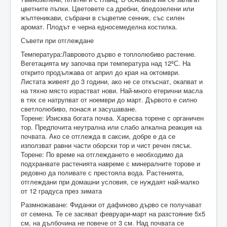
цветните пъпки. Цветовете са дребни, бледозелени или
жълтеникави, събрани в съцветие сенник, със силен
аромат. Плодът е черна едносемеделна костилка.
Съвети при отглеждане
Температура:Лавровото дърво е топлолюбиво растение.
Вегетацията му започва при температура над 12ºС. На
открито продължава от април до края на октомври.
Листата живеят до 3 години, ако не се откъснат, окапват и
на тяхно място израстват нови. Най-много етерични масла
в тях се натрупват от ноември до март. Дървото е силно
светлолюбиво, понася и засушаване.
Торене: Изисква богата почва. Харесва торене с органичен
тор. Предпочита неутрална или слабо алкална реакция на
почвата. Ако се отглежда в саксии, добре е да се
използват равни части оборски тор и чист речен пясък.
Торене: По време на отглеждането е необходимо да
подхранвате растенията навреме с минералните торове и
редовно да поливате с престояла вода. Растенията,
отглеждани при домашни условия, се нуждаят най-малко
от 12 градуса през зимата
Размножаване: Фиданки от дафиново дърво се получават
от семена. Те се засяват февруари-март на разстояние 5х5
см, на дълбочина не повече от 3 см. Над почвата се