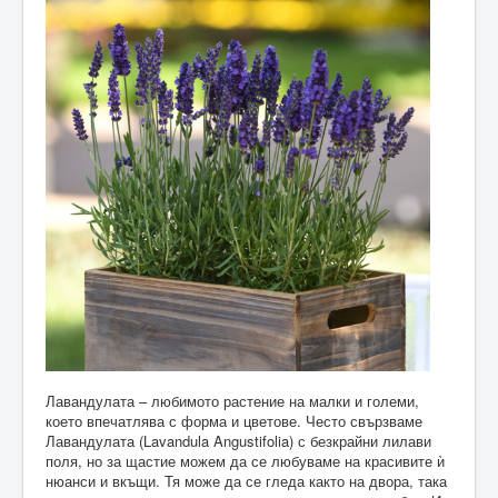
Лавандулата – любимото растение на малки и големи,
което впечатлява с форма и цветове. Често свързваме
Лавандулата (Lavandula Angustifolia) с безкрайни лилави
поля, но за щастие можем да се любуваме на красивите ѝ
нюанси и вкъщи. Тя може да се гледа както на двора, така