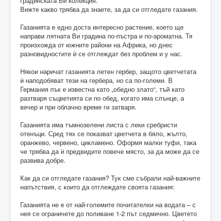
градинската Ви колекция.
Вижте какво трябва да знаете, за да си отгледате газания.
Газанията е едно доста интересно растение, което ще
направи лятната Ви градина по-пъстра и по-ароматна. Тя
произхожда от южните райони на Африка, но днес
разновидностите ѝ се отглеждат без проблем и у нас.
Някои наричат газанията летен гербер, защото цветчетата
ѝ наподобяват тези на гербера, но са по-големи. В
Германия пък е известна като „обедно злато“, тъй като
разтваря съцветията си по обед, когато има слънце, а
вечер и при облачно време ги затваря.
Газанията има тъмнозелени листа с леки сребристи
отенъци. Сред тях се показват цветчета в бяло, жълто,
оранжево, червено, цикламено. Оформя малки туфи, така
че трябва да ѝ предвидите повече място, за да може да се
развива добре.
Как да си отгледате газания? Тук сме събрали най-важните
напътствия, с които да отглеждате своята газания:
Газанията не е от най-големите почитателки на водата – с
нея се ограничете до поливане 1-2 път седмично. Цветето