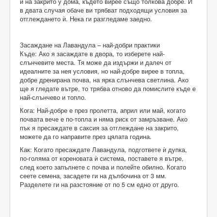
и на закрито у дома, където вирее също толкова добре. И
в двата случая обаче ви трябват подходящи условия за
отглеждането ѝ. Нека ги разгледаме заедно.
Засаждане на Лавандула – най-добри практики
Къде: Ако я засаждате в двора, то изберете най-
слънчевите места. Тя може да издържи и далеч от
идеалните за нея условия, но най-добре вирее в топла,
добре дренирана почва, на ярка слънчева светлина. Ако
ще я гледате вътре, то трябва отново да помислите къде е
най-слънчево и топло.
Кога: Най-добре е през пролетта, април или май, когато
почвата вече е по-топла и няма риск от замръзване. Ако
пък я пресаждате в саксия за отглеждане на закрито,
можете да го направите през цялата година.
Как: Когато пресаждате Лавандула, подгответе ѝ дупка,
по-голяма от кореновата ѝ система, поставете я вътре,
след което запълнете с почва и полейте обилно. Когато
сеете семена, засадете ги на дълбочина от 3 мм.
Разделете ги на разстояние от по 5 см едно от друго.