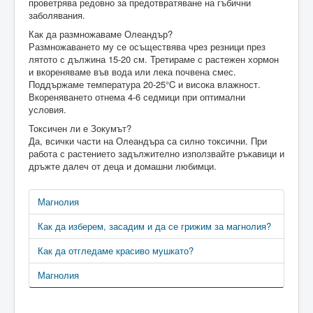
проветрява редовно за предотвратяване на гъбични
заболявания.
Как да размножаваме Олеандър?
Размножаването му се осъществява чрез резници през
лятото с дължина 15-20 см. Третираме с растежен хормон
и вкореняваме във вода или лека почвена смес.
Поддържаме температура 20-25°C и висока влажност.
Вкореняването отнема 4-6 седмици при оптимални
условия.
Токсичен ли е Зокумът?
Да, всички части на Олеандъра са силно токсични. При
работа с растението задължително използвайте ръкавици и
дръжте далеч от деца и домашни любимци.
Магнолия
Как да изберем, засадим и да се грижим за магнолия?
Как да отгледаме красиво мушкато?
Магнолия