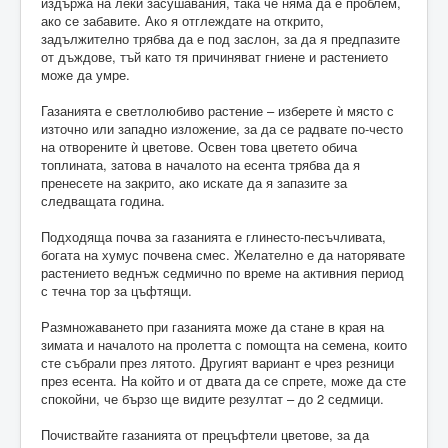
издържа на леки засушавания, така че няма да е проблем,
ако се забавите. Ако я отглеждате на открито,
задължително трябва да е под заслон, за да я предпазите
от дъждове, тъй като тя причиняват гниене и растението
може да умре.
Газанията е светлолюбиво растение – изберете ѝ място с
източно или западно изложение, за да се радвате по-често
на отворените ѝ цветове. Освен това цветето обича
топлината, затова в началото на есента трябва да я
пренесете на закрито, ако искате да я запазите за
следващата година.
Подходяща почва за газанията е глинесто-песъчливата,
богата на хумус почвена смес. Желателно е да наторявате
растението веднъж седмично по време на активния период
с течна тор за цъфтящи.
Размножаването при газанията може да стане в края на
зимата и началото на пролетта с помощта на семена, които
сте събрали през лятото. Другият вариант е чрез резници
през есента. На който и от двата да се спрете, може да сте
спокойни, че бързо ще видите резултат – до 2 седмици.
Почиствайте газанията от прецъфтели цветове, за да