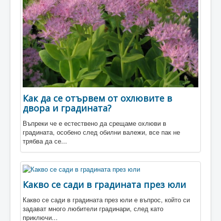
Разсадници
Магазини
Как да се отървем от охлювите в
двора и градината?
Въпреки че е естествено да срещаме охлюви в
градината, особено след обилни валежи, все пак не
трябва да се...
Какво се сади в градината през юли
Какво се сади в градината през юли е въпрос, който си
задават много любители градинари, след като
приключи...