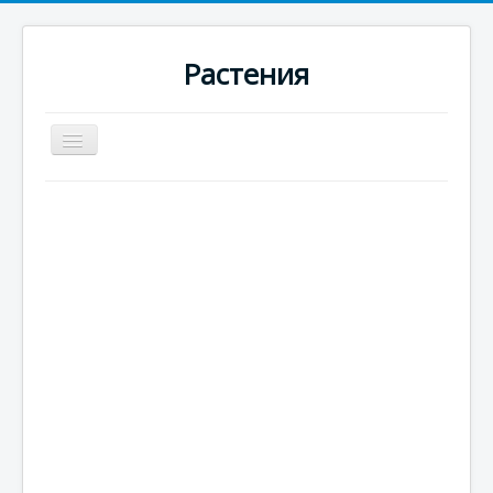
Растения
Превключи
навигация
Начало
Новини
Цъфтящи
Вечнозелени
Едногодишни
Многогодишни
Плодородни
Цитрусови