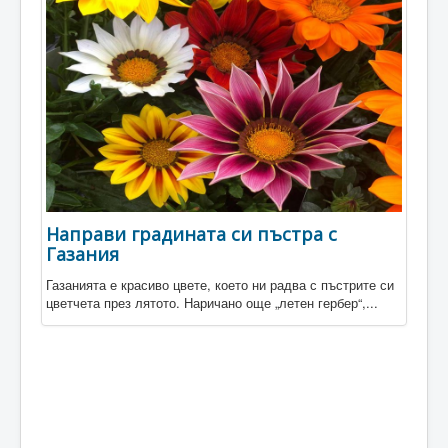
Направи градината си пъстра с
Газания
Газанията е красиво цвете, което ни радва с пъстрите си
цветчета през лятото. Наричано още „летен гербер“,...