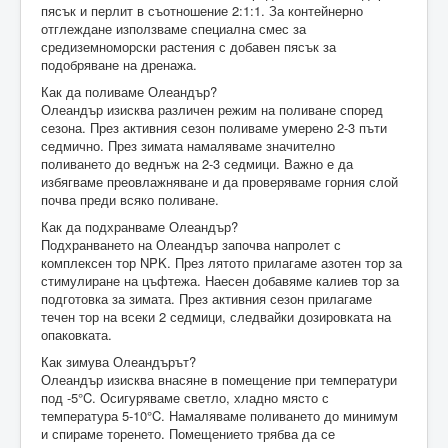
пясък и перлит в съотношение 2:1:1. За контейнерно
отглеждане използваме специална смес за
средиземноморски растения с добавен пясък за
подобряване на дренажа.
Как да поливаме Олеандър?
Олеандър изисква различен режим на поливане според
сезона. През активния сезон поливаме умерено 2-3 пъти
седмично. През зимата намаляваме значително
поливането до веднъж на 2-3 седмици. Важно е да
избягваме преовлажняване и да проверяваме горния слой
почва преди всяко поливане.
Как да подхранваме Олеандър?
Подхранването на Олеандър започва напролет с
комплексен тор NPK. През лятото прилагаме азотен тор за
стимулиране на цъфтежа. Наесен добавяме калиев тор за
подготовка за зимата. През активния сезон прилагаме
течен тор на всеки 2 седмици, следвайки дозировката на
опаковката.
Как зимува Олеандърът?
Олеандър изисква внасяне в помещение при температури
под -5°C. Осигуряваме светло, хладно място с
температура 5-10°C. Намаляваме поливането до минимум
и спираме торенето. Помещението трябва да се