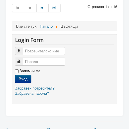
Страница 1 от 16
Вие сте тук:
Начало
Цъфтящи
Login Form
Потребителско име
Парола
Запомни ме
Вход
Забравен потребител?
Забравена парола?