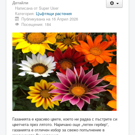
Детайли
Написана от
Super User
Категория:
Цъфтящи растения
Публикувана на 16 Април 2026
Посещения: 184
Газанията е красиво цвете, което ни радва с пъстрите си
цветчета през лятото. Наричано още „летен гербер“,
газанията е отличен избор за свежо попълнение в