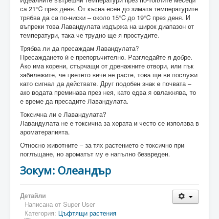
са 21°C през деня. От късна есен до зимата температурите
трябва да са по-ниски – около 15°C до 19°C през деня. И
въпреки това Лавандулата издържа на широк диапазон от
температури, така че трудно ще я простудите.
Трябва ли да пресаждам Лавандулата?
Пресаждането ѝ е препоръчително. Разгледайте я добре.
Ако има корени, стърчащи от дренажните отвори, или пък
забележите, че цветето вече не расте, това ще ви послужи
като сигнал да действате. Друг подобен знак е почвата –
ако водата преминава през нея, като едва я овлажнява, то
е време да пресадите Лавандулата.
Токсична ли е Лавандулата?
Лавандулата не е токсична за хората и често се използва в
ароматерапията.
Относно животните – за тях растението е токсично при
поглъщане, но ароматът му е напълно безвреден.
Зокум: Олеандър
Детайли
Написана от
Super User
Категория:
Цъфтящи растения