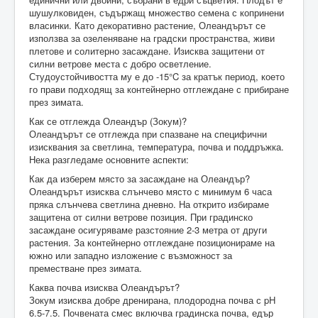
шушулковиден, съдържащ множество семена с копринени
власинки. Като декоративно растение, Олеандърът се
използва за озеленяване на градски пространства, живи
плетове и солитерно засаждане. Изисква защитени от
силни ветрове места с добро осветление.
Студоустойчивостта му е до -15°C за кратък период, което
го прави подходящ за контейнерно отглеждане с прибиране
през зимата.
Как се отглежда Олеандър (Зокум)?
Олеандърът се отглежда при спазване на специфични
изисквания за светлина, температура, почва и поддръжка.
Нека разгледаме основните аспекти:
Как да изберем място за засаждане на Олеандър?
Олеандърът изисква слънчево място с минимум 6 часа
пряка слънчева светлина дневно. На открито избираме
защитена от силни ветрове позиция. При градинско
засаждане осигуряваме разстояние 2-3 метра от други
растения. За контейнерно отглеждане позиционираме на
южно или западно изложение с възможност за
преместване през зимата.
Каква почва изисква Олеандърът?
Зокум изисква добре дренирана, плодородна почва с pH
6.5-7.5. Почвената смес включва градинска почва, едър