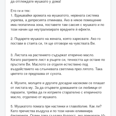
да отглеждате мушкато у дома!
Ето ги и тях:
1. Вдишвайки аромата на мушкатото, нервната система
укрепва, а депресията отминава. Ако в някое помещение
има геопатична зона, поставете там саксия с мушкато и по
този начин ще неутрализирате вредните ѝ ефекти.
2. Подарете мушкато на жената, която харесвате. Ако го
постави в стаята си, тя ще отговори на чувствата Ви.
3. Листата на растението съдържат етерично масло.
Когато разтриете лист в ръцете си, течността ще остане по
пръстите Ви. Маслото се отделя естествено под
въздействието на слънчевата светлина през лятото. Така
цветето се предпазва от сухота.
4. Мухите, молците и другите досадни насекоми се плашат
от листата му. За да отървете домашните си любимци от
паразити, трябва да ги изтриете старателно с етеричното
масло, отделено от мушкато.
5. Мушкатото помага при настинки и главоболие. Как ли?
Като пречиства въздуха и по този начин елиминира
бактериите. Освен това създава бодрост, ако прекарате 10-