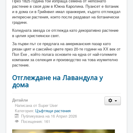
През 1825 година той изпраща семена от непознато
растение в своя дом в Южна Каролина. Пуансет е ботаник
и в дома си в Грийнвил имал оранжерия, където отглеждал
интересни растения, които после раздавал на ботанически
градини.
Коледната звезда се отглежда като декоративно растение
в целия християнски свят.
За първи път се предлага на американския пазар като
рязан цвят и саксийно цвете през 20-те години на ХХ век от
Пол Еке , който полага основите на една от най-големите
компании за селекция и производство на това изумително
растение.
Отглеждане на Лавандула у
дома
Детайли
Написана от
Super User
Категория:
Цъфтящи растения
Публикувана на 16 Април 2026
Посещения: 161