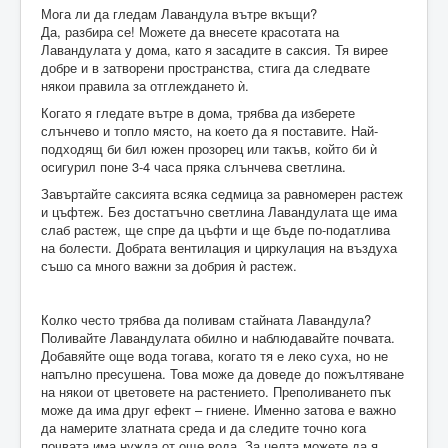
Мога ли да гледам Лавандула вътре вкъщи?
Да, разбира се! Можете да внесете красотата на
Лавандулата у дома, като я засадите в саксия. Тя вирее
добре и в затворени пространства, стига да следвате
някои правила за отглеждането ѝ.
Когато я гледате вътре в дома, трябва да изберете
слънчево и топло място, на което да я поставите. Най-
подходящ би бил южен прозорец или такъв, който би ѝ
осигурил поне 3-4 часа пряка слънчева светлина.
Завъртайте саксията всяка седмица за равномерен растеж
и цъфтеж. Без достатъчно светлина Лавандулата ще има
слаб растеж, ще спре да цъфти и ще бъде по-податлива
на болести. Добрата вентилация и циркулация на въздуха
съшо са много важни за добрия ѝ растеж.
Колко често трябва да поливам стайната Лавандула?
Поливайте Лавандулата обилно и наблюдавайте почвата.
Добавяйте още вода тогава, когато тя е леко суха, но не
напълно пресушена. Това може да доведе до пожълтяване
на някои от цветовете на растението. Преполиването пък
може да има друг ефект – гниене. Именно затова е важно
да намерите златната среда и да следите точно кога
почвата има нужда от още вода. За целта можете да я