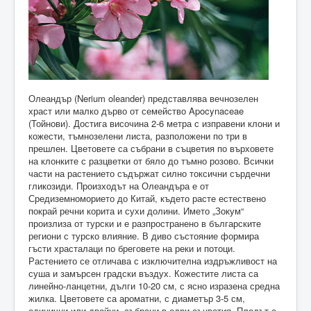
Олеандър (Nerium oleander) представлява вечнозелен
храст или малко дърво от семейство Apocynaceae
(Тойнови). Достига височина 2-6 метра с изправени клони и
кожести, тъмнозелени листа, разположени по три в
прешлен. Цветовете са събрани в съцветия по върховете
на клонките с разцветки от бяло до тъмно розово. Всички
части на растението съдържат силно токсични сърдечни
гликозиди. Произходът на Олеандъра е от
Средиземноморието до Китай, където расте естествено
покрай речни корита и сухи долини. Името „Зокум“
произлиза от турски и е разпространено в българските
региони с турско влияние. В диво състояние формира
гъсти храсталаци по бреговете на реки и потоци.
Растението се отличава с изключителна издръжливост на
суша и замърсен градски въздух. Кожестите листа са
линейно-ланцетни, дълги 10-20 см, с ясно изразена средна
жилка. Цветовете са ароматни, с диаметър 3-5 см,
единични или двойни, събрани в едри съцветия. Плодът е