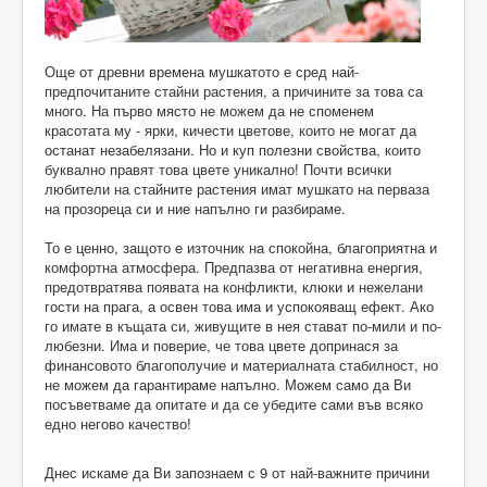
Още от древни времена мушкатото е сред най-
предпочитаните стайни растения, а причините за това са
много. На първо място не можем да не споменем
красотата му - ярки, кичести цветове, които не могат да
останат незабелязани. Но и куп полезни свойства, които
буквално правят това цвете уникално! Почти всички
любители на стайните растения имат мушкато на перваза
на прозореца си и ние напълно ги разбираме.
То е ценно, защото е източник на спокойна, благоприятна и
комфортна атмосфера. Предпазва от негативна енергия,
предотвратява появата на конфликти, клюки и нежелани
гости на прага, а освен това има и успокояващ ефект. Ако
го имате в къщата си, живущите в нея стават по-мили и по-
любезни. Има и поверие, че това цвете допринася за
финансовото благополучие и материалната стабилност, но
не можем да гарантираме напълно. Можем само да Ви
посъветваме да опитате и да се убедите сами във всяко
едно негово качество!
Днес искаме да Ви запознаем с 9 от най-важните причини