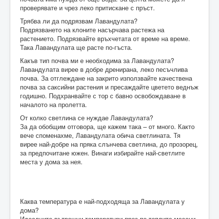
проверявате и чрез леко притискане с пръст.
Трябва ли да подрязвам Лавандулата?
Подрязването на клоните насърчава растежа на
растението. Подрязвайте връхчетата от време на време.
Така Лавандулата ще расте по-гъста.
Какъв тип почва ми е необходима за Лавандулата?
Лавандулата вирее в добре дренирана, леко песъчлива
почва. За отглеждане на закрито използвайте качествена
почва за саксийни растения и пресаждайте цветето веднъж
годишно. Подхранвайте с тор с бавно освобождаване в
началото на пролетта.
От колко светлина се нуждае Лавандулата?
За да обобщим отговора, ще кажем така – от много. Както
вече споменахме, Лавандулата обича светлината. Тя
вирее най-добре на пряка слънчева светлина, до прозорец,
за предпочитане южен. Винаги избирайте най-светлите
места у дома за нея.
Каква температура е най-подходяща за Лавандулата у
дома?
Идеалните вътрешни температури през по-топлите месеци