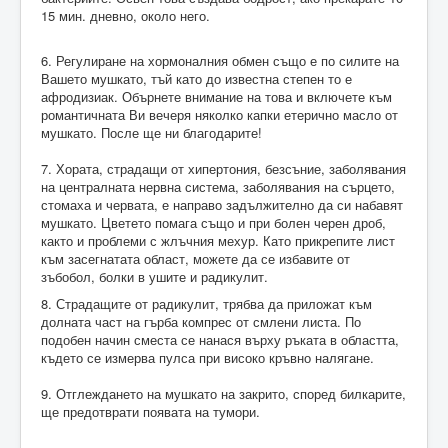
15 мин. дневно, около него.
6. Регулиране на хормоналния обмен също е по силите на
Вашето мушкато, тъй като до известна степен то е
афродизиак. Обърнете внимание на това и включете към
романтичната Ви вечеря няколко капки етерично масло от
мушкато. После ще ни благодарите!
7. Хората, страдащи от хипертония, безсъние, заболявания
на централната нервна система, заболявания на сърцето,
стомаха и червата, е направо задължително да си набавят
мушкато. Цветето помага също и при болен черен дроб,
както и проблеми с жлъчния мехур. Като прикрепите лист
към засегнатата област, можете да се избавите от
зъбобол, болки в ушите и радикулит.
8. Страдащите от радикулит, трябва да приложат към
долната част на гърба компрес от смлени листа. По
подобен начин сместа се нанася върху ръката в областта,
където се измерва пулса при високо кръвно налягане.
9. Отглеждането на мушкато на закрито, според билкарите,
ще предотврати появата на тумори.