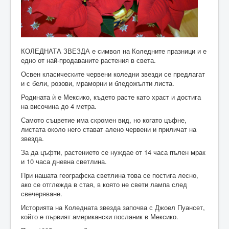
КОЛЕДНАТА ЗВЕЗДА е символ на Коледните празници и е
едно от най-продаваните растения в света.
Освен класическите червени коледни звезди се предлагат
и с бели, розови, мраморни и бледожълти листа.
Родината ѝ е Мексико, където расте като храст и достига
на височина до 4 метра.
Самото съцветие има скромен вид, но когато цъфне,
листата около него стават алено червени и приличат на
звезда.
За да цъфти, растението се нуждае от 14 часа пълен мрак
и 10 часа дневна светлина.
При нашата географска светлина това се постига лесно,
ако се отглежда в стая, в която не свети лампа след
свечерявaне.
Историята на Коледната звезда започва с Джоел Пуансет,
който е първият американски посланик в Мексико.