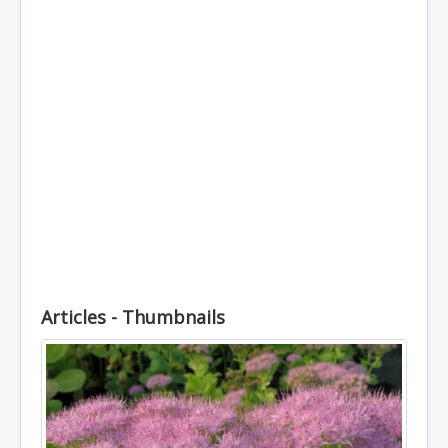
Топлоустойчиви
Студоустойчиви
Луковични
Кореноплодни
Храстовидни
Декоративни
Увивни
Пълзящи
Лечебни
Стайни
Articles - Thumbnails
Външни
Отглеждане
Почви
Препарати